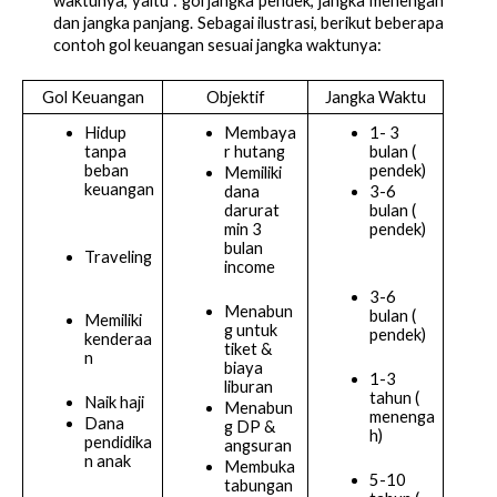
waktunya, yaitu : gol jangka pendek, jangka menengah 
dan jangka panjang. Sebagai ilustrasi, berikut beberapa 
contoh gol keuangan sesuai jangka waktunya:
Gol Keuangan
Objektif
Jangka Waktu
Hidup 
Membaya
1- 3 
tanpa 
r hutang
bulan ( 
beban 
pendek)
Memiliki 
keuangan
dana 
3-6 
darurat 
bulan ( 
min 3 
pendek)
bulan 
Traveling
income
3-6 
Menabun
bulan ( 
Memiliki 
g untuk 
pendek)
kenderaa
tiket & 
n
biaya 
1-3 
liburan
tahun ( 
Naik haji
Menabun
menenga
Dana 
g DP & 
h)
pendidika
angsuran 
n anak
Membuka 
5-10 
tabungan 