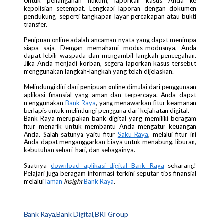
Untuk penanganan hukum, laporkan kasus Anda ke
kepolisian setempat. Lengkapi laporan dengan dokumen
pendukung, seperti tangkapan layar percakapan atau bukti
transfer.
Penipuan online adalah ancaman nyata yang dapat menimpa
siapa saja. Dengan memahami modus-modusnya, Anda
dapat lebih waspada dan mengambil langkah pencegahan.
Jika Anda menjadi korban, segera laporkan kasus tersebut
menggunakan langkah-langkah yang telah dijelaskan.
Melindungi diri dari penipuan online dimulai dari penggunaan
aplikasi finansial yang aman dan terpercaya. Anda dapat
menggunakan
Bank Raya
, yang menawarkan fitur keamanan
berlapis untuk melindungi pengguna dari kejahatan digital.
Bank Raya merupakan bank digital yang memiliki beragam
fitur menarik untuk membantu Anda mengatur keuangan
Anda. Salah satunya yaitu fitur
Saku Raya
, melalui fitur ini
Anda dapat menganggarkan biaya untuk menabung, liburan,
kebutuhan sehari-hari, dan sebagainya.
Saatnya
download aplikasi digital Bank Raya
sekarang!
Pelajari juga beragam informasi terkini seputar tips finansial
melalui
laman
insight
Bank Raya
.
Bank Raya,Bank Digital,BRI Group