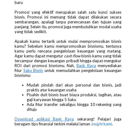
baru
Promosi yang efektif merupakan salah satu kunci sukses
bisnis. Promosi ini memang tidak dapat dilakukan secara
sembarangan, apalagi tanpa perencanaan dan tujuan yang
panjang. Selain itu, promosi juga membutuhkan modal usaha
yang tidak sedikit.
Apakah kamu tertarik untuk mulai mempromosikan bisnis
kamu? Sebelum kamu mempromosikan bisnismu, tentunya
kamu perlu rencana pengelolaan keuangan yang matang.
Agar kamu dapat mengatur
cash flow
bisnis kamu yang tidak
tercampur dengan keuangan pribadi hingga dapat mengukur
ROI dari promosi bisnismu. Nah,
Bank Raya
menyediakan
fitur
Saku Bisnis
untuk memudahkan pengelolaan keuangan
bisnismu:
Mudah pindah dari akun personal dan bisnis, jadi
praktis atur keuangan usaha
Pisahin duit bisnis buat biaya produksi, tagihan, atau
gaji karyawan hingga 5 Saku
Ada fitur transfer sekaligus hingga 10 rekening yang
dituju
Download aplikasi Bank Raya
sekarang! Pelajari juga
beragam tips finansial terkini melalui laman
insight
kami
.