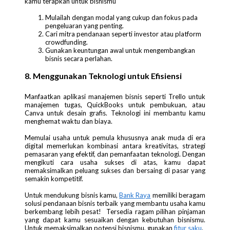
kamu terapkan untuk bisnismu
Mulailah dengan modal yang cukup dan fokus pada
pengeluaran yang penting.
Cari mitra pendanaan seperti investor atau platform
crowdfunding.
Gunakan keuntungan awal untuk mengembangkan
bisnis secara perlahan.
8. Menggunakan Teknologi untuk Efisiensi
Manfaatkan aplikasi manajemen bisnis seperti Trello untuk
manajemen tugas, QuickBooks untuk pembukuan, atau
Canva untuk desain grafis. Teknologi ini membantu kamu
menghemat waktu dan biaya.
Memulai usaha untuk pemula khususnya anak muda di era
digital memerlukan kombinasi antara kreativitas, strategi
pemasaran yang efektif, dan pemanfaatan teknologi. Dengan
mengikuti cara usaha sukses di atas, kamu dapat
memaksimalkan peluang sukses dan bersaing di pasar yang
semakin kompetitif.
Untuk mendukung bisnis kamu,
Bank Raya
memiliki beragam
solusi pendanaan bisnis terbaik yang membantu usaha kamu
berkembang lebih pesat! Tersedia ragam pilihan pinjaman
yang dapat kamu sesuaikan dengan kebutuhan bisnismu.
Untuk memaksimalkan potensi bisnismu, gunakan
fitur saku
.