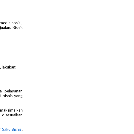
media sosial,
alan. Bisnis
, lakukan:
ga pelayanan
 bisnis yang
maksimalkan
 disesuaikan
ur
Saku Bisnis
,