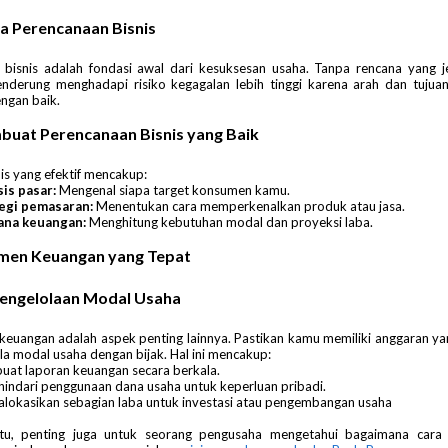
a Perencanaan Bisnis
 bisnis adalah fondasi awal dari kesuksesan usaha. Tanpa rencana yang je
nderung menghadapi risiko kegagalan lebih tinggi karena arah dan tujuan
engan baik.
uat Perencanaan Bisnis yang Baik
is yang efektif mencakup:
sis pasar:
Mengenal siapa target konsumen kamu.
egi pemasaran:
Menentukan cara memperkenalkan produk atau jasa.
ana keuangan:
Menghitung kebutuhan modal dan proyeksi laba.
men Keuangan yang Tepat
Pengelolaan Modal Usaha
keuangan adalah aspek penting lainnya. Pastikan kamu memiliki anggaran ya
a modal usaha dengan bijak. Hal ini mencakup:
at laporan keuangan secara berkala.
indari penggunaan dana usaha untuk keperluan pribadi.
lokasikan sebagian laba untuk investasi atau pengembangan usaha​
tu, penting juga untuk seorang pengusaha mengetahui bagaimana car