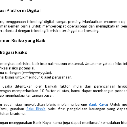
si Platform Digital
n, penggunaan teknologi digital sangat penting. Manfaatkan e-commerce, 
i manajemen bisnis untuk mempercepat operasional dan meningkatkan penju
radaptasi dengan teknologi berisiko tertinggal dari pesaing​.
emen Risiko yang Baik
itigasi Risiko
 menghadapi risiko, baik internal maupun eksternal. Untuk mengelola risiko ini
fikasi risiko potensial.
na cadangan (
contingency plan
).
nsi bisnis untuk melindungi aset perusahaan.
n usaha ditentukan oleh banyak faktor, mulai dari perencanaan hing
Dengan memperhatikan 10 faktor di atas, kamu dapat membangun pondasi
ap menghadapi tantangan pasar.
u sudah siap mewujudkan bisnis impianmu bareng
Bank Raya
? Untuk me
nismu, gunakan
Saku Bisnis
, yaitu fitur pengelolaan keuangan yang dapat
tuhan bisnismu.
 dengan menggunakan Bank Raya, kamu juga dapat menikmati kemudahan fit