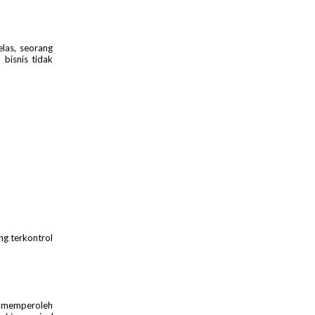
las, seorang
 bisnis tidak
ng terkontrol
a memperoleh