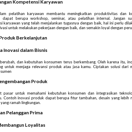
ngan Kompetensi Karyawan
alam pelatihan karyawan membantu meningkatkan produktivitas dan kua
ni dapat berupa workshop, seminar, atau pelatihan internal​. Jangan s
i karyawan yang telah menjalankan tugasnya dengan baik, hal ini perlu dila
ivasi untuk melakukan pekerjaan dengan baik, dan semakin loyal dengan per
i Produk Berkelanjutan
a Inovasi dalam Bisnis
u berubah, dan kebutuhan konsumen terus berkembang. Oleh karena itu, ino
ing untuk menjaga relevansi produk atau jasa kamu. Ciptakan solusi dari 
nsumen
engembangan Produk
et pasar untuk memahami kebutuhan konsumen dan integrasikan teknol
. Contoh inovasi produk dapat berupa fitur tambahan, desain yang lebih m
yang ramah lingkungan.
nan Pelanggan Prima
Membangun Loyalitas