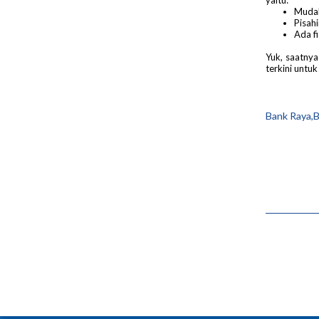
Mudah
Pisahi
Ada fi
Yuk, saatny
terkini untu
Bank Raya,B