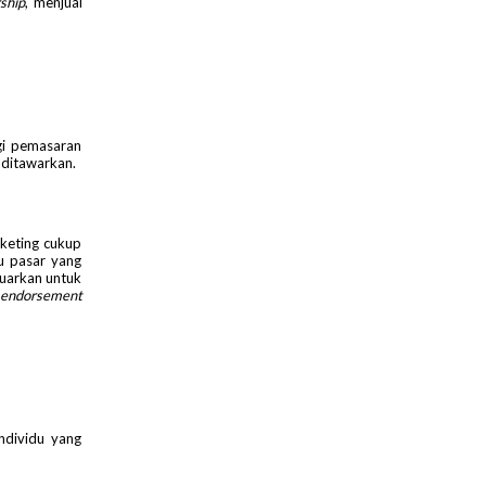
ship
, menjual
egi pemasaran
 ditawarkan.
rketing cukup
u pasar yang
eluarkan untuk
endorsement
ndividu yang