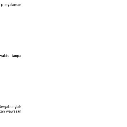
n pengalaman
waktu tanpa
 Bergabunglah
tkan wawasan