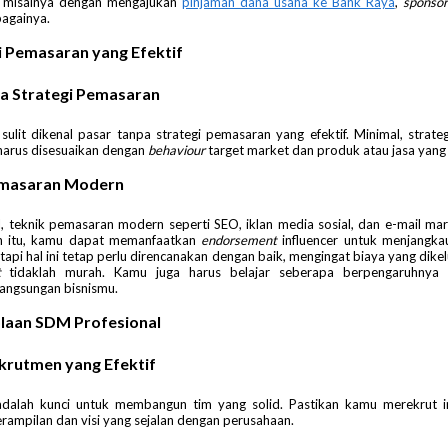
 misalnya dengan mengajukan
pinjaman dana usaha ke Bank Raya
,
sponsor
bagainya.
gi Pemasaran yang Efektif
a Strategi Pemasaran
ulit dikenal pasar tanpa strategi pemasaran yang efektif. Minimal, strat
 harus disesuaikan dengan
behaviour
target market dan produk atau jasa yang
emasaran Modern
al, teknik pemasaran modern seperti SEO, iklan media sosial, dan e-mail ma
ain itu, kamu dapat memanfaatkan
endorsement
influencer untuk menjangka
Tetapi hal ini tetap perlu direncanakan dengan baik, mengingat biaya yang dik
nt
tidaklah murah. Kamu juga harus belajar seberapa berpengaruhnya
angsungan bisnismu.
olaan SDM Profesional
krutmen yang Efektif
dalah kunci untuk membangun tim yang solid. Pastikan kamu merekrut i
erampilan dan visi yang sejalan dengan perusahaan.