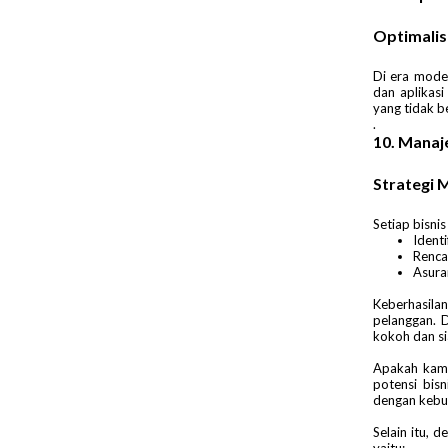
Optimalisa
Di era moder
dan aplikas
yang tidak be
.
10. Manaj
Strategi M
Setiap bisnis
Identi
Renca
Asura
Keberhasila
pelanggan. 
kokoh dan si
Apakah kam
potensi bis
dengan kebu
Selain itu,
yaitu: