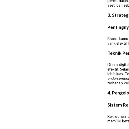
permodalan,
aset, dan se
3. Strate
Pentingny
Brand kamu s
yang efektif
Teknik P
Di era digit
efektif. Sel
lebih luas​. 
endorseme
terhadap kel
4. Pengel
Sistem Re
Rekrutmen a
memiliki ket