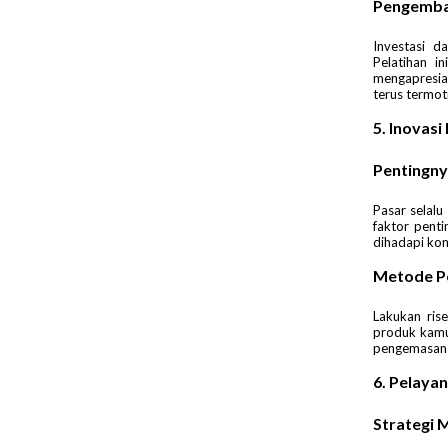
Pengemba
Investasi d
Pelatihan i
mengapresias
terus termot
5. Inovas
Pentingny
Pasar selal
faktor pent
dihadapi ko
Metode P
Lakukan ris
produk kamu
pengemasan 
6. Pelaya
Strategi 