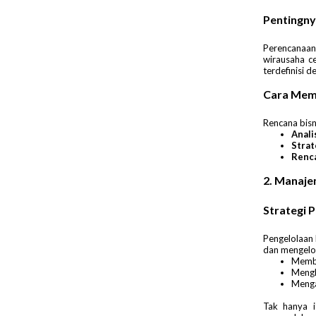
Pentingny
Perencanaan
wirausaha ce
terdefinisi d
Cara Memb
Rencana bisn
Anali
Strat
Renc
2. Manaje
Strategi 
Pengelolaan 
dan mengelol
Membu
Mengh
Menga
Tak hanya i