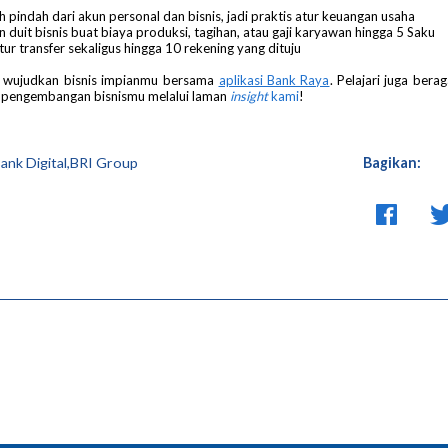
 pindah dari akun personal dan bisnis, jadi praktis atur keuangan usaha
n duit bisnis buat biaya produksi, tagihan, atau gaji karyawan hingga 5 Saku
tur transfer sekaligus hingga 10 rekening yang dituju
a wujudkan bisnis impianmu bersama
aplikasi Bank Raya
. Pelajari juga bera
k pengembangan bisnismu melalui laman
insight
kami
!
ank Digital,BRI Group
Bagikan: