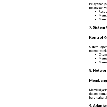
Pelayanan p
pelanggan y
Respo
Membe
Memba
7. Sistem 
Kontrol K
Sistem ope
mengorbankan 
Otoma
Memas
Memas
8. Networ
Membangun
Memiliki jar
dalam komun
baru terkait
9. Adaptas