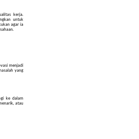
litas kerja.
ungkan untuk
kukan agar ia
usahaan.
vasi menjadi
masalah yang
ogi ke dalam
enarik, atau