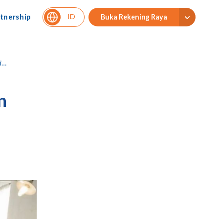
ID
tnership
Buka Rekening Raya
i
n