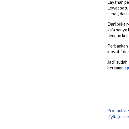
Layanan per
Lewat satu 
cepat, dan 
Dari buka r
saja hanya 
dengan kemu
Perbankan d
inovatif da
Jadi, sudah
bersama
ap
Productivity
digital,umk