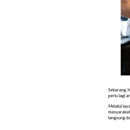
Sekarang, h
perlu lagi a
Melalui la
masyarakat 
langsung d