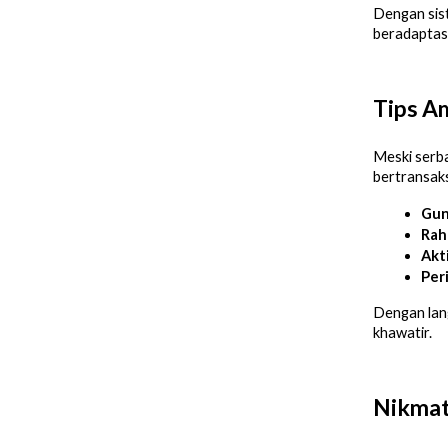
Dengan sis
beradaptasi
Tips A
Meski serba
bertransaks
Gun
Rah
Akt
Peri
Dengan lang
khawatir.
Nikmati