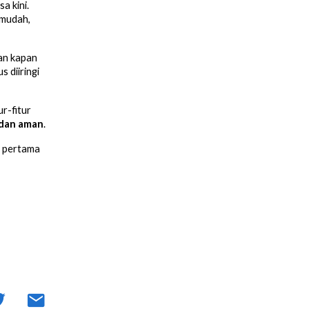
a kini.
 mudah,
kan kapan
 diiringi
r-fitur
, dan aman
.
ah pertama