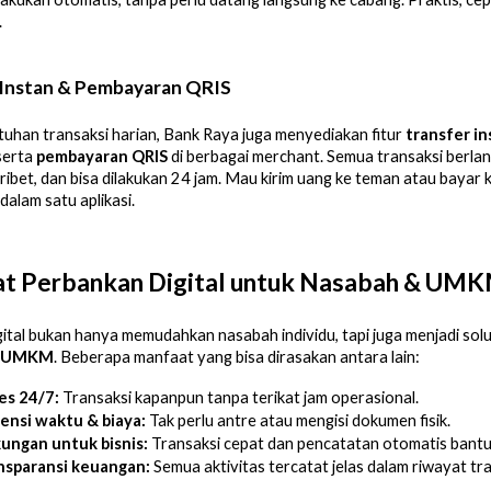
.
 Instan & Pembayaran QRIS
uhan transaksi harian, Bank Raya juga menyediakan fitur
transfer in
serta
pembayaran QRIS
di berbagai merchant. Semua transaksi berlan
 ribet, dan bisa dilakukan 24 jam. Mau kirim uang ke teman atau bayar k
dalam satu aplikasi.
t Perbankan Digital untuk Nasabah & UM
ital bukan hanya memudahkan nasabah individu, tapi juga menjadi solus
UMKM
. Beberapa manfaat yang bisa dirasakan antara lain:
es 24/7:
 Transaksi kapanpun tanpa terikat jam operasional.
iensi waktu & biaya:
 Tak perlu antre atau mengisi dokumen fisik.
ungan untuk bisnis:
 Transaksi cepat dan pencatatan otomatis bantu 
nsparansi keuangan:
 Semua aktivitas tercatat jelas dalam riwayat tra