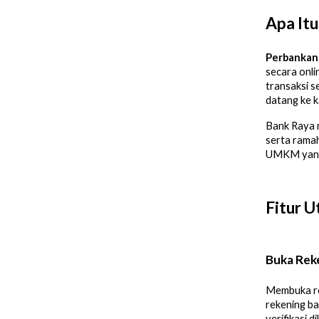
Apa Itu
Perbankan 
secara onli
transaksi s
datang ke k
Bank Raya m
serta ramah
UMKM yang 
Fitur 
Buka Rek
Membuka rek
rekening ba
verifikasi 