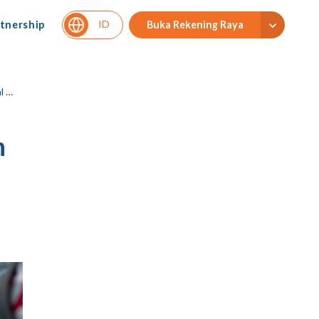
ID
tnership
Buka Rekening Raya
a!
n