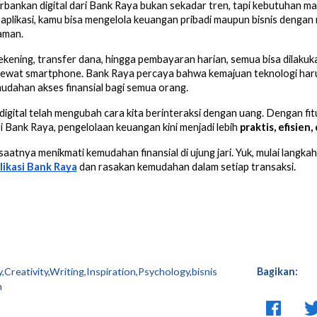
bankan digital dari Bank Raya bukan sekadar tren, tapi kebutuhan mas
aplikasi, kamu bisa mengelola keuangan pribadi maupun bisnis dengan
aman.
ekening, transfer dana, hingga pembayaran harian, semua bisa dilaku
lewat smartphone. Bank Raya percaya bahwa kemajuan teknologi harus
dahan akses finansial bagi semua orang.
igital telah mengubah cara kita berinteraksi dengan uang. Dengan fitu
ri Bank Raya, pengelolaan keuangan kini menjadi lebih
praktis, efisien
 saatnya menikmati kemudahan finansial di ujung jari. Yuk, mulai langk
likasi Bank Raya
dan rasakan kemudahan dalam setiap transaksi.
,Creativity,Writing,Inspiration,Psychology,bisnis
Bagikan:
m