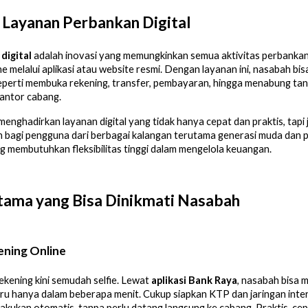
 Layanan Perbankan Digital
digital
adalah inovasi yang memungkinkan semua aktivitas perbankan
ne melalui aplikasi atau website resmi. Dengan layanan ini, nasabah bi
eperti membuka rekening, transfer, pembayaran, hingga menabung ta
antor cabang.
enghadirkan layanan digital yang tidak hanya cepat dan praktis, tapi
 bagi pengguna dari berbagai kalangan terutama generasi muda dan 
membutuhkan fleksibilitas tinggi dalam mengelola keuangan.
Utama yang Bisa Dinikmati Nasabah
ening Online
ening kini semudah selfie. Lewat
aplikasi Bank Raya
, nasabah bisa 
ru hanya dalam beberapa menit. Cukup siapkan KTP dan jaringan inte
dilakukan otomatis, tanpa perlu datang langsung ke cabang. Praktis, cep