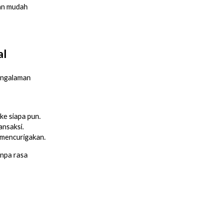
an mudah
al
pengalaman
ke siapa pun.
ansaksi.
i mencurigakan.
anpa rasa