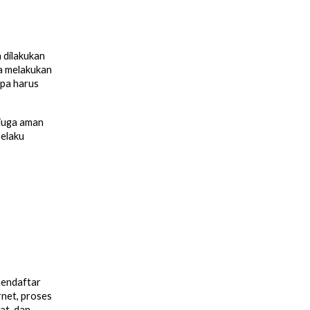
 dilakukan
sa melakukan
npa harus
 juga aman
pelaku
mendaftar
rnet, proses
at, dan