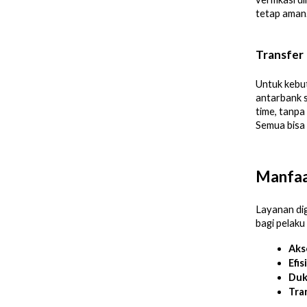
tetap aman
Transfer
Untuk kebut
antarbank 
time, tanpa
Semua bisa 
Manfaa
Layanan dig
bagi pelaku
Aks
Efis
Duk
Tra