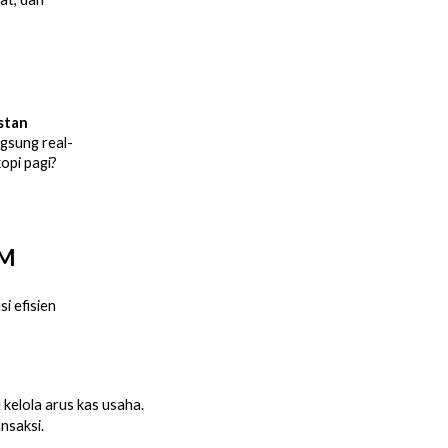
stan
gsung real-
opi pagi?
KM
i efisien
kelola arus kas usaha.
nsaksi.