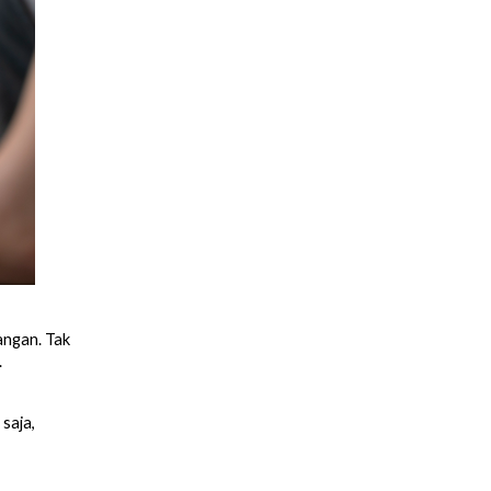
angan. Tak
.
saja,