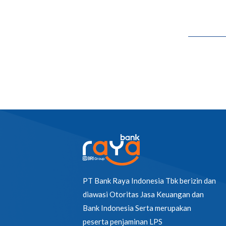
PT Bank Raya Indonesia Tbk berizin dan
diawasi Otoritas Jasa Keuangan dan
Bank Indonesia Serta merupakan
peserta penjaminan LPS