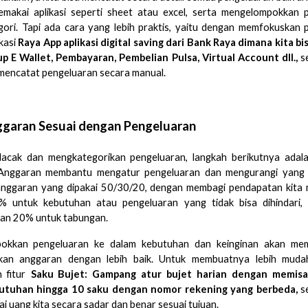
makai aplikasi seperti sheet atau excel, serta mengelompokkan 
gori. Tapi ada cara yang lebih praktis, yaitu dengan memfokuskan
kasi
Raya App aplikasi digital saving dari Bank Raya dimana kita bi
up E Wallet, Pembayaran, Pembelian Pulsa, Virtual Account dll.,
se
 mencatat pengeluaran secara manual.
garan Sesuai dengan Pengeluaran
lacak dan mengkategorikan pengeluaran, langkah berikutnya ada
Anggaran membantu mengatur pengeluaran dan mengurangi yang t
ggaran yang dipakai 50/30/20, dengan membagi pendapatan kita m
% untuk kebutuhan atau pengeluaran yang tidak bisa dihindari
dan 20% untuk tabungan.
okkan pengeluaran ke dalam kebutuhan dan keinginan akan mem
an anggaran dengan lebih baik. Untuk membuatnya lebih mudah
 fitur
Saku Bujet: Gampang atur bujet harian dengan memis
butuhan hingga 10 saku dengan nomor rekening yang berbeda,
s
i uang kita secara sadar dan benar sesuai tujuan.