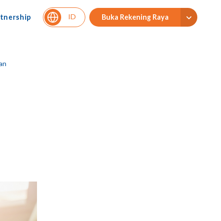
ID
tnership
Buka Rekening Raya
an