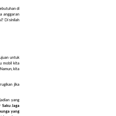
ebutuhan di
pa anggaran
? Di sinilah
ujuan untuk
u mobil kita
 Namun, kita
ugikan jika
jadian yang
ur
Saku Jaga
bunga yang