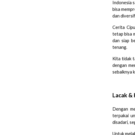
Indonesia s
bisa mempre
dan diversif
Cerita Cip
tetap bisa 
dan siap b
tenang.
Kita tidak 
dengan mem
sebaiknya k
Lacak & 
Dengan men
terpakai un
disadari, s
Untuk melak