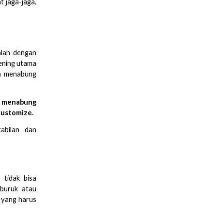
at jaga-jaga,
alah dengan
ening utama
ta menabung
a menabung
customize.
abilan dan
 tidak bisa
rburuk atau
 yang harus