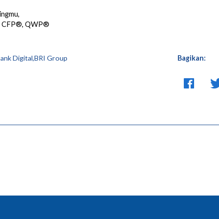
ingmu,
or, CFP®, QWP®
ank Digital,BRI Group
Bagikan: