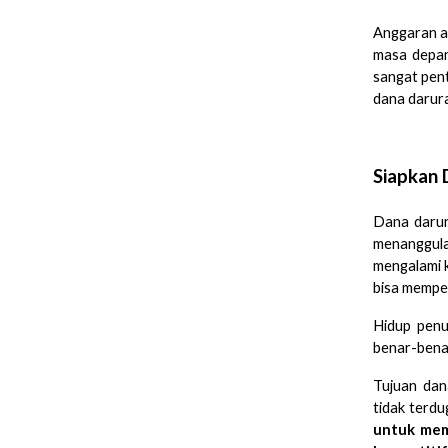
Anggaran a
masa depan
sangat pent
dana darura
Siapkan 
Dana darur
menanggulan
mengalami k
bisa memper
Hidup penu
benar-benar
Tujuan dan
tidak terdu
untuk mem