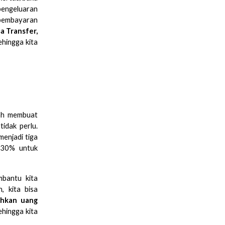
pengeluaran
 pembayaran
sa Transfer,
hingga kita
lah membuat
idak perlu.
enjadi tiga
, 30% untuk
bantu kita
, kita bisa
ahkan uang
ehingga kita