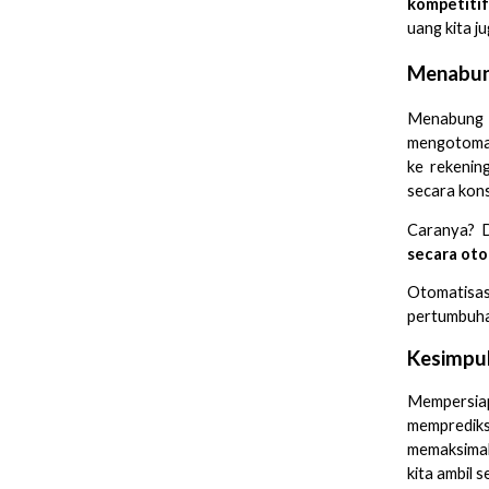
kompetitif
uang kita j
Menabun
Menabung s
mengotomat
ke rekenin
secara kons
Caranya? 
secara oto
Otomatisa
pertumbuha
Kesimpu
Mempersiap
memprediks
memaksimal
kita ambil 