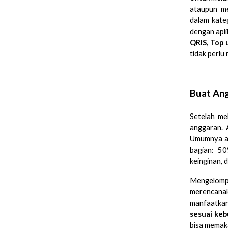
ataupun me
dalam kate
dengan apli
QRIS, Top 
tidak perlu
Buat Ang
Setelah me
anggaran. 
Umumnya an
bagian: 50
keinginan, 
Mengelomp
merencanak
manfaatkan
sesuai ke
bisa memaka