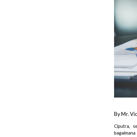
By Mr. V
Ciputra, 
bagaimana 