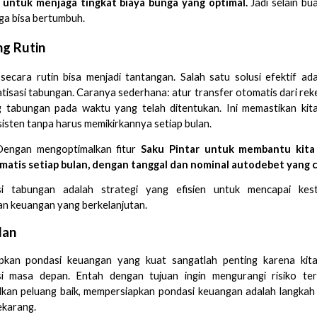
 untuk menjaga tingkat biaya bunga yang optimal.
Jadi selain bu
uga bisa bertumbuh.
g Rutin
ecara rutin bisa menjadi tantangan. Salah satu solusi efektif ad
isasi tabungan. Caranya sederhana: atur transfer otomatis dari rek
g tabungan pada waktu yang telah ditentukan. Ini memastikan ki
isten tanpa harus memikirkannya setiap bulan.
Dengan mengoptimalkan fitur
Saku Pintar untuk membantu kit
matis setiap bulan, dengan tanggal dan nominal autodebet yang 
si tabungan adalah strategi yang efisien untuk mencapai kest
n keuangan yang berkelanjutan.
lan
kan pondasi keuangan yang kuat sangatlah penting karena kita
i masa depan. Entah dengan tujuan ingin mengurangi risiko te
kan peluang baik, mempersiapkan pondasi keuangan adalah langkah
sekarang.