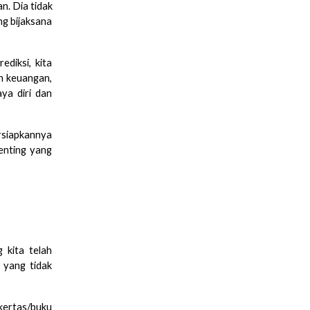
n. Dia tidak
ng bijaksana
diksi, kita
an keuangan,
ya diri dan
ersiapkannya
enting yang
 kita telah
a yang tidak
 kertas/buku