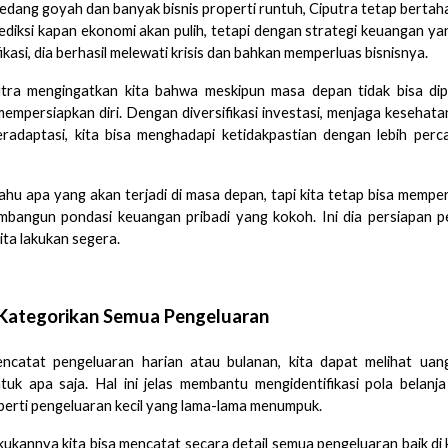
edang goyah dan banyak bisnis properti runtuh, Ciputra tetap bertaha
diksi kapan ekonomi akan pulih, tetapi dengan strategi keuangan ya
ikasi, dia berhasil melewati krisis dan bahkan memperluas bisnisnya.
utra mengingatkan kita bahwa meskipun masa depan tidak bisa dipre
mempersiapkan diri. Dengan diversifikasi investasi, menjaga kesehat
eradaptasi, kita bisa menghadapi ketidakpastian dengan lebih perca
tahu apa yang akan terjadi di masa depan, tapi kita tetap bisa memp
bangun pondasi keuangan pribadi yang kokoh. Ini dia persiapan p
ita lakukan segera.
Kategorikan Semua Pengeluaran
catat pengeluaran harian atau bulanan, kita dapat melihat uang
tuk apa saja. Hal ini jelas membantu mengidentifikasi pola belanj
eperti pengeluaran kecil yang lama-lama menumpuk.
ukannya kita bisa mencatat secara detail semua pengeluaran baik di