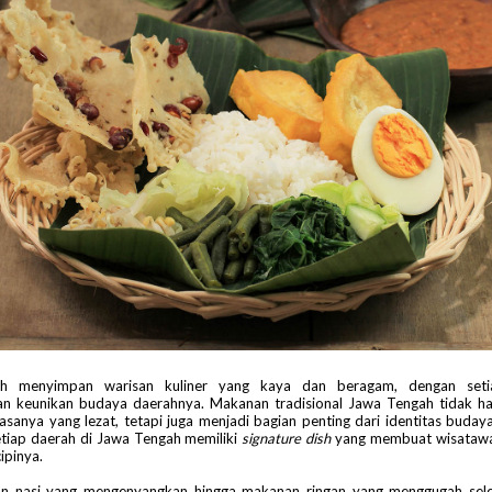
h menyimpan warisan kuliner yang kaya dan beragam, dengan seti
n keunikan budaya daerahnya. Makanan tradisional Jaw
a Tengah tidak ha
rasanya yang lezat, tetapi juga menjadi bagian penting dari identitas buda
etiap daerah di Jawa Tengah memiliki
signature dish
yang membuat wisatawa
ipinya.
an nasi yang mengenyangkan hingga makanan ringan yang menggugah sel