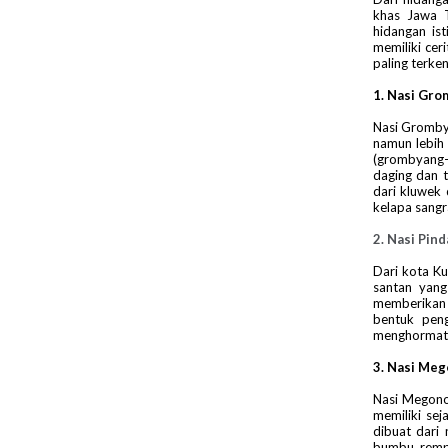
khas Jawa 
hidangan is
memiliki ce
paling terken
1. Nasi Gr
Nasi Gromby
namun lebih
(grombyang-
daging dan 
dari kluwek
kelapa sangra
2. Nasi Pin
Dari kota Ku
santan yang
memberikan 
bentuk pen
menghormati
3. Nasi Me
Nasi Megono
memiliki se
dibuat dari
bumbu rempa