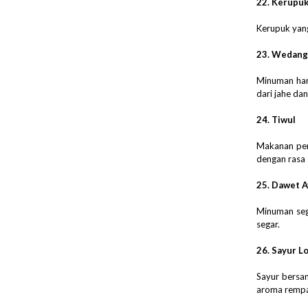
22. Kerupu
Kerupuk yang
23. Wedang
Minuman hang
dari jahe dan
24. Tiwul
Makanan peng
dengan rasa 
25. Dawet A
Minuman sega
segar.
26. Sayur L
Sayur bersan
aroma rempa