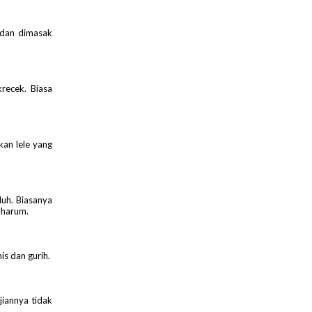
 dan dimasak
recek. Biasa
kan lele yang
uh. Biasanya
 harum.
s dan gurih.
jiannya tidak