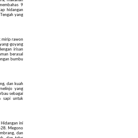
 membahas 9
iap hidangan
 Tengah yang
 mirip rawon
oyang-goyang
engan irisan
aman berasal
dengan bumbu
ing, dan kuah
melinjo yang
rbau sebagai
 sapi untuk
Hidangan ini
1628. Megono
ombrang, dan
k, dan telur