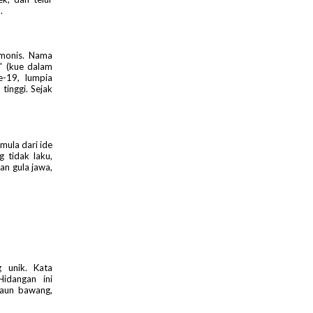
.
rmonis. Nama
a' (kue dalam
-19, lumpia
tinggi. Sejak
mula dari ide
 tidak laku,
an gula jawa,
 unik. Kata
idangan ini
daun bawang,