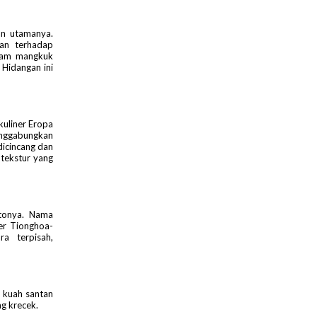
n utamanya.
an terhadap
alam mangkuk
 Hidangan ini
kuliner Eropa
enggabungkan
dicincang dan
tekstur yang
tonya. Nama
er Tionghoa-
a terpisah,
 kuah santan
g krecek.