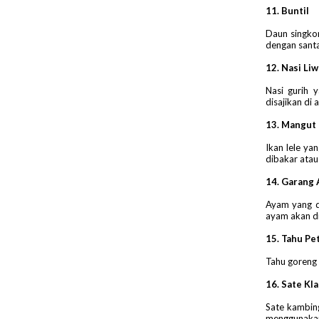
11. Buntil
Daun singko
dengan santa
12. Nasi Liw
Nasi gurih 
disajikan di 
13. Mangut 
Ikan lele ya
dibakar atau
14. Garang
Ayam yang d
ayam akan di
15. Tahu Pet
Tahu goreng 
16. Sate Kl
Sate kambing
menggunakan