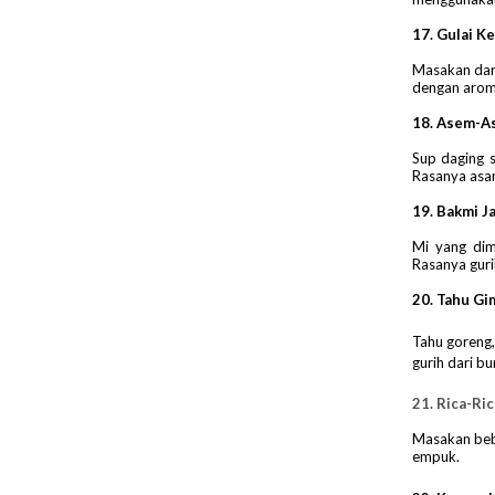
17. Gulai K
Masakan dari
dengan arom
18.
Asem-A
Sup daging s
Rasanya asam
19. Bakmi J
Mi yang dim
Rasanya guri
20. Tahu Gi
Tahu goreng
gurih dari b
21. Rica-Ri
Masakan beb
empuk.