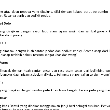
ng atau daun pepaya yang digulung, diisi dengan kelapa parut berbumbu,
n. Rasanya gurih dan sedikit pedas.
et Solo
yang disajikan dengan sayur labu siam, ayam suwir, dan sambal goreng k
atas daun pisang.
Lele
ng dimasak dengan kuah santan pedas dan sedikit smoky. Aroma asap dari i
 diasap terlebih dahulu tercium sangat khas dan wangi.
 Asem
imasak dengan kuah santan encer dan rasa asam segar dari belimbing wul
bungkus daun pisang sebelum dikukus. Sehingga sat penyajian tercium wangi
is
yang disajikan dengan sambal petis khas Jawa Tengah. Terasa petis yang mani
athak
 khas Bantul yang dibakar menggunakan jeruji besi sebagai tusukan. Penya
 bumbu kacang, hanya garam dan merica.