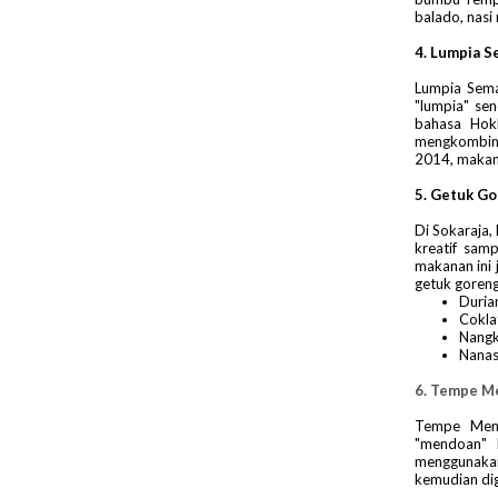
balado, nas
4. Lumpia 
Lumpia Sema
"lumpia" sen
bahasa Hok
mengkombinas
2014, makana
5. Getuk G
Di Sokaraja,
kreatif sam
makanan ini 
getuk goreng
Duria
Cokla
Nang
Nana
6. Tempe M
Tempe Mend
"mendoan" 
menggunakan
kemudian dig