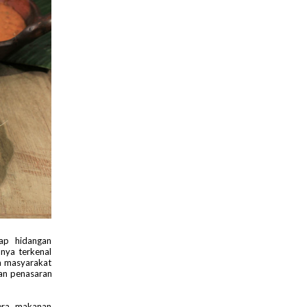
ap hidangan
nya terkenal
ya masyarakat
n penasaran
era, makanan