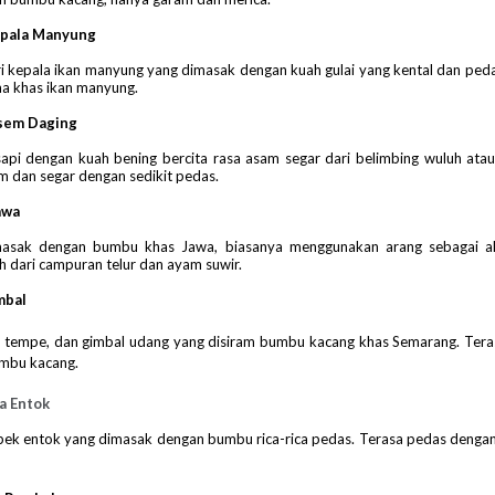
epala Manyung
 kepala ikan manyung yang dimasak dengan kuah gulai yang kental dan peda
a khas ikan manyung.
sem Daging
api dengan kuah bening bercita rasa asam segar dari belimbing wuluh atau
 dan segar dengan sedikit pedas.
awa
asak dengan bumbu khas Jawa, biasanya menggunakan arang sebagai a
h dari campuran telur dan ayam suwir.
mbal
, tempe, dan gimbal udang yang disiram bumbu kacang khas Semarang. Tera
umbu kacang.
ca Entok
ek entok yang dimasak dengan bumbu rica-rica pedas. Terasa pedas dengan