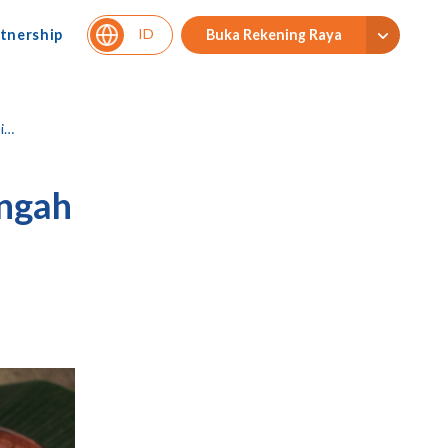
ID
tnership
Buka Rekening Raya
a
engah