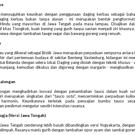
us
 menyuguhkan keunikan dengan penggunaan daging kerbau sebagai baha
daging kerbau bukan tanpa alasan - ini merupakan bentuk penghormat
Hindu yang mayoritas di Jawa Tengah pada masa lampau. Disajikan d
il khas Tiongkok, kuah bening yang gurih tanpa santan menjadi ciri khasnya.
imewa dengan tambahan tauge segar dan bawang goreng yang renyah.
o
tau yang dikenal sebagai Bistik Jawa merupakan perpaduan sempurna antara 
ahir dari pertemuan budaya di sekitar Benteng Vastenburg, hidangan ini m
tuk
Belanda dengan selera lokal. Daging yang diolah dengan teknik khusus - 
manjang, kemudian dikukus dan digoreng dengan margarin - menghasilkan 
kalongan
longan menghadirkan inovasi dengan penambahan tauco dalam kuah so
diri merupakan singkatan dari "tauco soto", mencerminkan perpaduan kulin
harmonis. Keunikannya terletak pada penyajian bumbu tauco secar
 penikmat mengatur sendiri intensitas rasanya.
ogja (Versi Jawa Tengah)
Jawa Tengah cenderung lebih basah dibandingkan versi Yogyakarta, dengan
elimpah. Rasanya manis gurih dengan tambahan opor ayam dan sambal goren