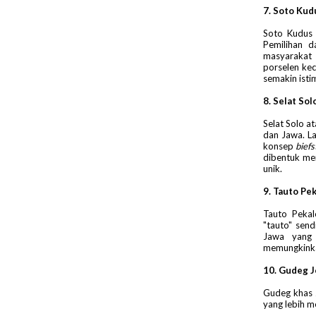
7. Soto Kud
Soto Kudus
Pemilihan 
masyarakat 
porselen kec
semakin ist
8. Selat Sol
Selat Solo a
dan Jawa. L
konsep
biefs
dibentuk me
unik.
9. Tauto Pe
Tauto Peka
"tauto" sen
Jawa yang 
memungkinkan
10. Gudeg J
Gudeg khas 
yang lebih m