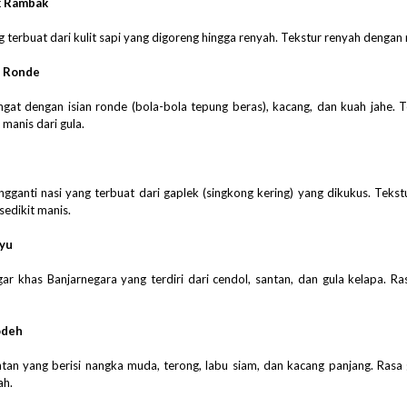
k Rambak
 terbuat dari kulit sapi yang digoreng hingga renyah. Tekstur renyah dengan r
 Ronde
at dengan isian ronde (bola-bola tepung beras), kacang, dan kuah jahe. 
 manis dari gula.
ganti nasi yang terbuat dari gaplek (singkong kering) yang dikukus. Teks
sedikit manis.
yu
r khas Banjarnegara yang terdiri dari cendol, santan, dan gula kelapa. R
odeh
tan yang berisi nangka muda, terong, labu siam, dan kacang panjang. Rasa
h.