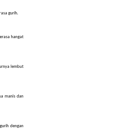
asa gurih.
Terasa hangat
turnya lembut
asa manis dan
 gurih dengan