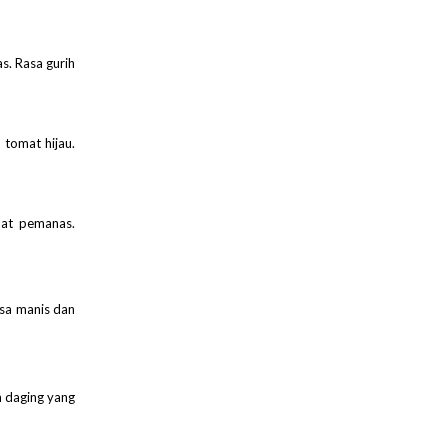
s. Rasa gurih
 tomat hijau.
lat pemanas.
sa manis dan
 daging yang