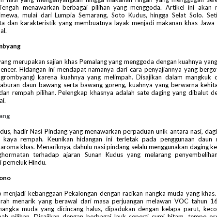
Tengah menawarkan berbagai pilihan yang menggoda. Artikel ini akan
timewa, mulai dari Lumpia Semarang, Soto Kudus, hingga Selat Solo. Set
rita dan karakteristik yang membuatnya layak menjadi makanan khas Jawa
al.
ombyang
ang merupakan sajian khas Pemalang yang menggoda dengan kuahnya yang
 encer. Hidangan ini mendapat namanya dari cara penyajiannya yang berg
grombyang) karena kuahnya yang melimpah. Disajikan dalam mangkuk d
taburan daun bawang serta bawang goreng, kuahnya yang berwarna kehit
 dan rempah pilihan. Pelengkap khasnya adalah sate daging yang dibalut 
i.
dang
dus, hadir Nasi Pindang yang menawarkan perpaduan unik antara nasi, dag
 kaya rempah. Keunikan hidangan ini terletak pada penggunaan daun 
aroma khas. Menariknya, dahulu nasi pindang selalu menggunakan daging ke
ghormatan terhadap ajaran Sunan Kudus yang melarang penyembelihan
 pemeluk Hindu.
gono
 menjadi kebanggaan Pekalongan dengan racikan nangka muda yang khas. 
jarah menarik yang berawal dari masa perjuangan melawan VOC tahun 
 nangka muda yang dicincang halus, dipadukan dengan kelapa parut, kec
h pilihan. Disajikan dengan berbagai lauk seperti cumi hitam, tempe ore