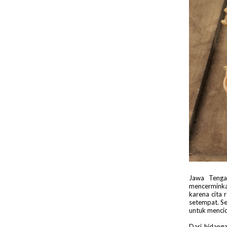
Jawa Tenga
mencerminka
karena cita 
setempat. S
untuk mencic
Dari hidang