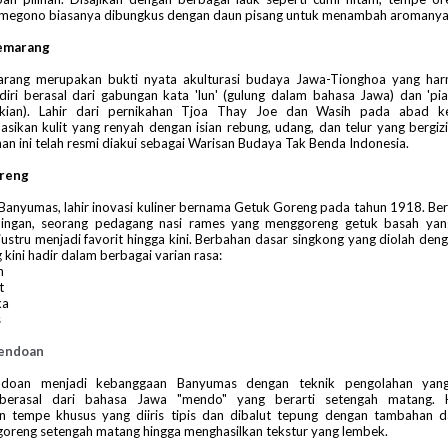
i megono biasanya dibungkus dengan daun pisang untuk menambah aromanya
Semarang
rang merupakan bukti nyata akulturasi budaya Jawa-Tionghoa yang ha
diri berasal dari gabungan kata 'lun' (gulung dalam bahasa Jawa) dan 'pi
kian). Lahir dari pernikahan Tjoa Thay Joe dan Wasih pada abad ke
ikan kulit yang renyah dengan isian rebung, udang, dan telur yang bergizi 
n ini telah resmi diakui sebagai Warisan Budaya Tak Benda Indonesia.
oreng
 Banyumas, lahir inovasi kuliner bernama Getuk Goreng pada tahun 1918. Ber
pingan, seorang pedagang nasi rames yang menggoreng getuk basah yang
justru menjadi favorit hingga kini. Berbahan dasar singkong yang diolah deng
 kini hadir dalam berbagai varian rasa:
n
t
ka
s
endoan
oan menjadi kebanggaan Banyumas dengan teknik pengolahan yang
berasal dari bahasa Jawa "mendo" yang berarti setengah matang. H
 tempe khusus yang diiris tipis dan dibalut tepung dengan tambahan 
oreng setengah matang hingga menghasilkan tekstur yang lembek.