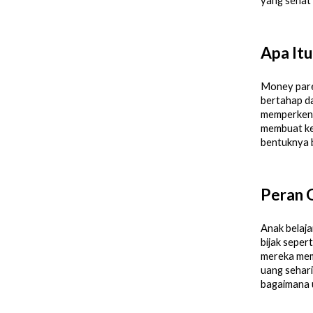
yang sehat s
Apa It
Money pare
bertahap da
memperkenal
membuat kep
bentuknya 
Peran O
Anak belaja
bijak seper
mereka memb
uang sehari
bagaimana 