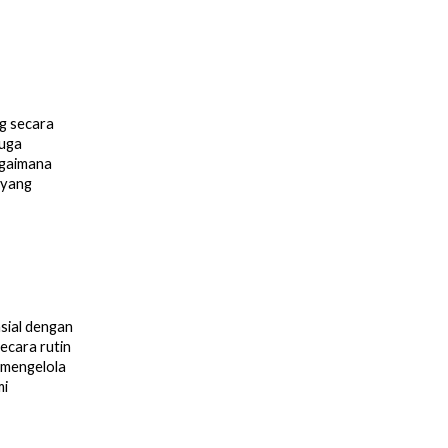
g secara
juga
agaimana
 yang
sial dengan
ecara rutin
 mengelola
mi