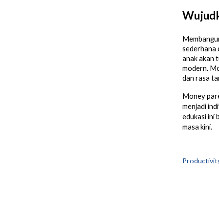
Wujudk
Membangun k
sederhana d
anak akan 
modern. Mon
dan rasa ta
Money pare
menjadi ind
edukasi ini
masa kini.
Productivit