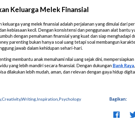
an Keluarga Melek Finansial
eluarga yang melek finansial adalah perjalanan yang dimulai dari pe
an kebiasaan kecil. Dengan konsistensi dan penggunaan alat bantu y
tumbuh dengan pemahaman finansial yang kuat dan siap menghadapi d
ey parenting bukan hanya soal uang tetapi soal membangun karakter, 
nggung jawab dalam kehidupan sehari-hari.
nting membantu anak memahami nilai uang sejak dini, mempersiapkan
ividu yang lebih mandiri secara finansial. Dengan dukungan
Bank Raya
 bisa dilakukan lebih mudah, aman, dan relevan dengan gaya hidup digita
y,Creativity,Writing,Inspiration,Psychology
Bagikan: