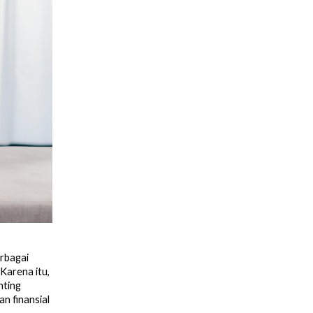
rbagai
 Karena itu,
nting
n finansial