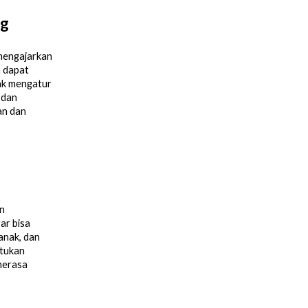
ng
mengajarkan
a dapat
ak mengatur
 dan
an dan
n
ar bisa
anak, dan
ntukan
merasa