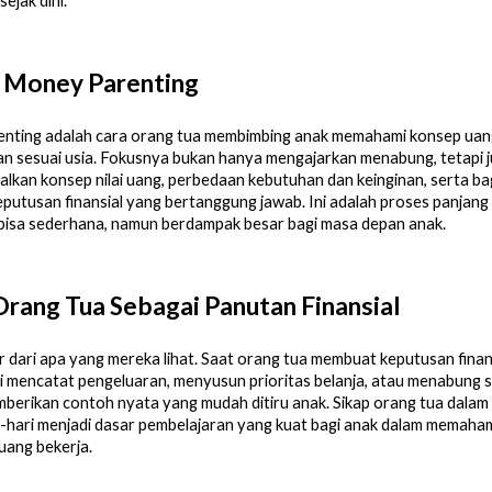
ejak dini.
u Money Parenting
nting adalah cara orang tua membimbing anak memahami konsep uan
n sesuai usia. Fokusnya bukan hanya mengajarkan menabung, tetapi 
kan konsep nilai uang, perbedaan kebutuhan dan keinginan, serta b
utusan finansial yang bertanggung jawab. Ini adalah proses panjang
bisa sederhana, namun berdampak besar bagi masa depan anak.
rang Tua Sebagai Panutan Finansial
r dari apa yang mereka lihat. Saat orang tua membuat keputusan finan
ti mencatat pengeluaran, menyusun prioritas belanja, atau menabung s
erikan contoh nyata yang mudah ditiru anak. Sikap orang tua dalam
-hari menjadi dasar pembelajaran yang kuat bagi anak dalam memaha
uang bekerja.