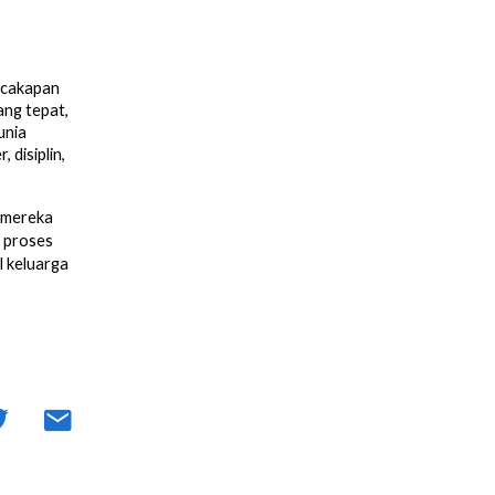
rcakapan
ang tepat,
unia
disiplin,
 mereka
, proses
l keluarga