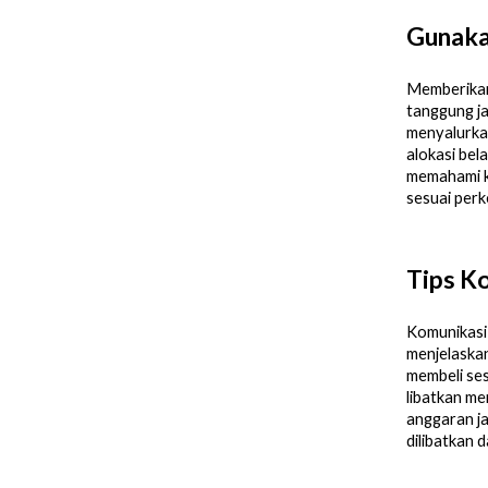
Gunaka
Memberikan
tanggung ja
menyalurka
alokasi bel
memahami k
sesuai per
Tips Ko
Komunikasi
menjelaskan
membeli ses
libatkan me
anggaran ja
dilibatkan 