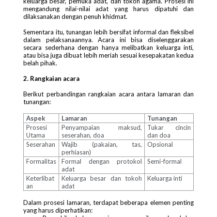
keluarga besar, pemuka adat, dan tokoh agama. Prosesi ini
mengandung nilai-nilai adat yang harus dipatuhi dan
dilaksanakan dengan penuh khidmat.
Sementara itu, tunangan lebih bersifat informal dan fleksibel
dalam pelaksanaannya. Acara ini bisa diselenggarakan
secara sederhana dengan hanya melibatkan keluarga inti,
atau bisa juga dibuat lebih meriah sesuai kesepakatan kedua
belah pihak.
2. Rangkaian acara
Berikut perbandingan rangkaian acara antara lamaran dan
tunangan:
Aspek
Lamaran
Tunangan
Prosesi
Penyampaian maksud,
Tukar cincin
Utama
seserahan, doa
dan doa
Seserahan
Wajib (pakaian, tas,
Opsional
perhiasan)
Formalitas
Formal dengan protokol
Semi-formal
adat
Keterlibat
Keluarga besar dan tokoh
Keluarga inti
an
adat
Dalam prosesi lamaran, terdapat beberapa elemen penting
yang harus diperhatikan: