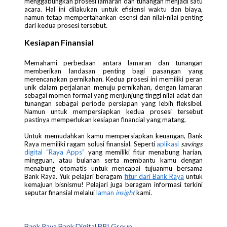
menggabungkan prosesi lamaran dan tunangan menjadi satu
acara. Hal ini dilakukan untuk efisiensi waktu dan biaya,
namun tetap mempertahankan esensi dan nilai-nilai penting
dari kedua prosesi tersebut.
Kesiapan Finansial
Memahami perbedaan antara lamaran dan tunangan
memberikan landasan penting bagi pasangan yang
merencanakan pernikahan. Kedua prosesi ini memiliki peran
unik dalam perjalanan menuju pernikahan, dengan lamaran
sebagai momen formal yang menjunjung tinggi nilai adat dan
tunangan sebagai periode persiapan yang lebih fleksibel.
Namun untuk mempersiapkan kedua prosesi tersebut
pastinya memperlukan kesiapan financial yang matang.
Untuk memudahkan kamu mempersiapkan keuangan, Bank
Raya memiliki ragam solusi finansial. Seperti
aplikasi
savings
digital “Raya Apps”
yang memiliki fitur menabung harian,
mingguan, atau bulanan serta membantu kamu dengan
menabung otomatis untuk mencapai tujuanmu bersama
Bank Raya. Yuk pelajari beragam
fitur dari Bank Raya
untuk
kemajuan bisnismu! Pelajari juga beragam informasi terkini
seputar finansial melalui
laman
insight
kami.
Bank Raya,Bank Digital,BRI Group