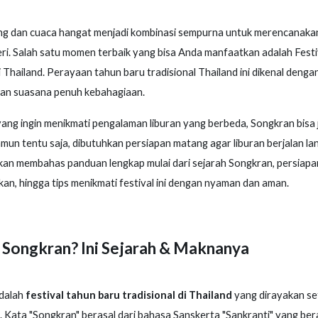
ang dan cuaca hangat menjadi kombinasi sempurna untuk merencanakan
eri. Salah satu momen terbaik yang bisa Anda manfaatkan adalah Festi
 Thailand. Perayaan tahun baru tradisional Thailand ini dikenal denga
dan suasana penuh kebahagiaan.
ang ingin menikmati pengalaman liburan yang berbeda, Songkran bisa ja
mun tentu saja, dibutuhkan persiapan matang agar liburan berjalan la
, akan membahas panduan lengkap mulai dari sejarah Songkran, persiap
ukan, hingga tips menikmati festival ini dengan nyaman dan aman.
 Songkran? Ini Sejarah & Maknanya
dalah
festival tahun baru tradisional di Thailand
yang dirayakan se
. Kata "Songkran" berasal dari bahasa Sanskerta "Sankranti" yang bera