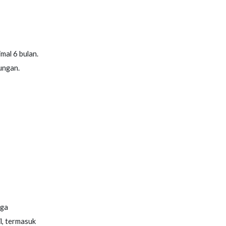
mal 6 bulan.
ungan.
rga
l, termasuk