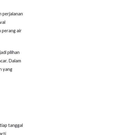
 perjalanan
val
n perang air
di pilihan
ncar. Dalam
an yang
tiap tanggal
rti