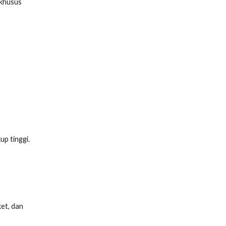
 khusus
p tinggi.
ket, dan