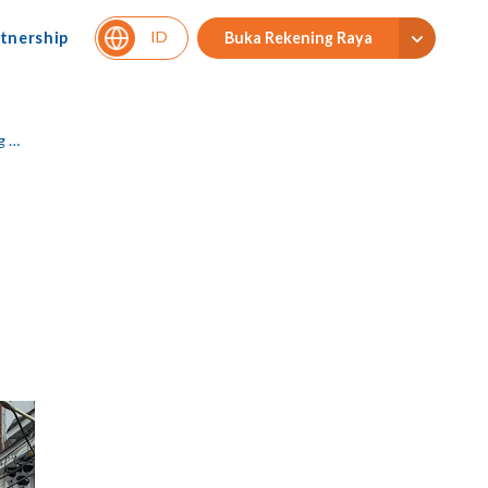
ID
tnership
Buka Rekening Raya
nd