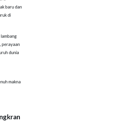
iak baru dan
ruk di
i lambang
, perayaan
luruh dunia
penuh makna
ongkran