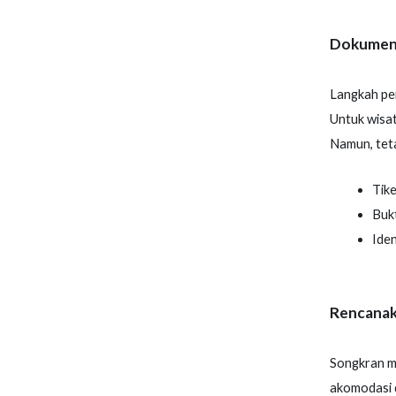
Dokumen 
Langkah per
Untuk wisat
Namun, tet
Tike
Buk
Ide
Rencanak
Songkran me
akomodasi d