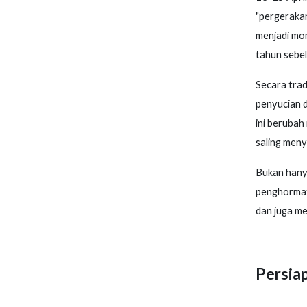
"pergerakan
menjadi mom
tahun sebe
Secara trad
penyucian 
ini berubah
saling meny
Bukan hany
penghormat
dan juga m
Persia