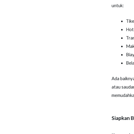
untuk:
Tik
Hot
Tran
Mak
Biay
Bela
Ada baikny
atau saudar
memudahkan
Siapkan B