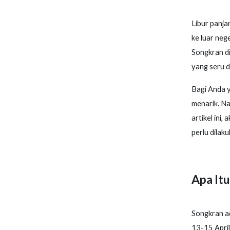
Libur panj
ke luar neg
Songkran di
yang seru 
Bagi Anda y
menarik. Na
artikel ini
perlu dilak
Apa Itu
Songkran a
13-15 April