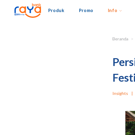
Produk
Promo
Info
Beranda
Pers
Fest
Insights
|