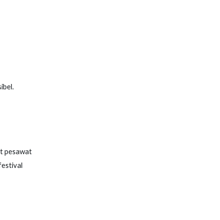
ibel.
et pesawat
festival