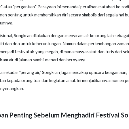
" atau "pergantian." Perayaan ini menandai peralihan matahari ke zod
en penting untuk membersihkan diri secara simbolis dari segala hal bu
lumnya.
isional, Songkran dilakukan dengan menyiram air ke orang lain sebaga
diri dan doa untuk keberuntungan. Namun dalam perkembangan zaman
 menjadi festival air yang megah, di mana masyarakat dan turis dari se
iram air di jalanan sambil menari dan bernyanyi.
a sekadar "perang air," Songkran juga mencakup upacara keagamaan,
an kepada orang tua, dan kegiatan amal. Ini menjadikannya momen 
enyenangkan.
pan Penting Sebelum Menghadiri Festival S