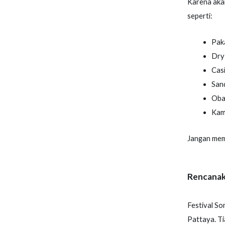
Karena aka
seperti:
Paka
Dry 
Cas
Sand
Oba
Kame
Jangan memb
Rencanak
Festival So
Pattaya. Ti