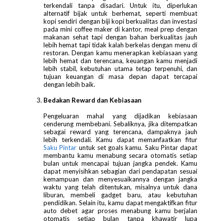
terkendali tanpa disadari. Untuk itu, diperlukan
alternatif bijak untuk berhemat, seperti membuat
kopi sendiri dengan biji kopi berkualitas dan investasi
pada mini coffee maker di kantor, meal prep dengan
makanan sehat tapi dengan bahan berkualitas jauh
lebih hemat tapi tidak kalah berkelas dengan menu di
restoran. Dengan kamu menerapkan kebiasaan yang
lebih hemat dan terencana, keuangan kamu menjadi
lebih stabil, kebutuhan utama tetap terpenuhi, dan
tujuan keuangan di masa depan dapat tercapai
dengan lebih baik.
Bedakan Reward dan Kebiasaan
Pengeluaran mahal yang dijadikan kebiasaan
cenderung membebani. Sebaliknya, jika ditempatkan
sebagai reward yang terencana, dampaknya jauh
lebih terkendali. Kamu dapat memanfaatkan fitur
Saku Pintar
untuk set goals kamu. Saku Pintar dapat
membantu kamu menabung secara otomatis setiap
bulan untuk mencapai tujuan jangka pendek. Kamu
dapat menyisihkan sebagian dari pendapatan sesuai
kemampuan dan menyesuaikannya dengan jangka
waktu yang telah ditentukan, misalnya untuk dana
liburan, membeli gadget baru, atau kebutuhan
pendidikan. Selain itu, kamu dapat mengaktifkan fitur
auto debet agar proses menabung kamu berjalan
otomatis setiap bulan tanpa khawatir lupa