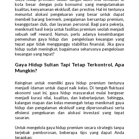
kota besar dengan pola konsumsi yang mengutamakan
kualitas, kenyamanan eksklusif, dan prestise. Hal ini tentunya
menuntut alokasi pengeluaran yang besar untuk dapat
membeli barang bermerk, pengalaman bersantap premium,
keanggotaan club, dan layanan personal. Bagi para pekerja,
menikmati hasil kerja untuk fasilitas premium seolah menjadi
sebuah self reward. Namun, perlu adanya keseimbangan
pemenuhan gaya hidup dan pengelolaan keuangan yang
tepat agar tidak mengganggu stabilitas finansial. Jika gaya
hidup sudah meningkat, bagaimana seharusnya pengelolaan
keuangan yang tepat?
Gaya Hidup Sultan Tapi Tetap Terkontrol, Apa
Mungkin?
Keinginan untuk memiliki gaya hidup premium tentunya
menjadi idaman untuk dapat naik kelas. Di tengah fluktuasi
ekonomi saat ini, gaya hidup masyarakat mulai bergeser
menjadi kurasi nilai, kualitas, dan keberlanjutan. Sehingga,
kalangan mapan dan kelas menengah tetap menikmati gaya
hidup dan pengalaman eksklusif yang dipersonalisasi serta
efisiensi pengeluaran dan alokasi investasi yang tepat
sasaran.
Untuk mengelola gaya hidup premium secara strategis tanpa
terjebak pemborosan, beberapa tips yang dapat Anda
terapkan: