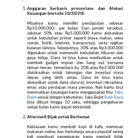
Anggaran berbasis prosentase dan Alokasi
Keuangan (metode 50/30/20)
Misalnya kamu memiliki pendapatan sebesar
Rp10.000.000,- per bulan. Dari jumlah tersebut,
sebesar 50% atau Rp5.000.000 kamu alokasikan
untuk kebutuhan primer seperti biaya makan, sewa
rumah, listrik, internet, transportasi, serta tagihan
bulanan lainnya. Selanjutnya, 30% atau Rp3.000.000
digunakan untuk memenuhi kebutuhan hiburan dan
gaya hidup. Dana ini bisa kamu manfaatkan untuk
membeli gadget impian dan hang out bersama
teman-teman. Sementara itu, 20% atau Rp2.000.000
dialokasikan untuk tabungan dan investasi masa
depan yang lebih aman. Dana ini bisa kamu
alokasikan untuk dana darurat, investasi reksadana,
emas atau persiapan masa pensiun. Nah kamu bisa
memisahkan keuangan kamu menggunakan fitur
Saku
Bujet
sesuai dengan kebutuhan. Saku Bujet
Bank Raya
bisa dibuat hingga 10 saku, sehingga pengeluaran
setiap bulan kamu dapat terkendali.
Alternatif Bijak untuk Berhemat
Kebiasaan kamu membeli kopi di kafe, memesan
makanan online, dan berbelanja secara impulsif sering
kali membuat pengeluaran kamu menjadi tidak