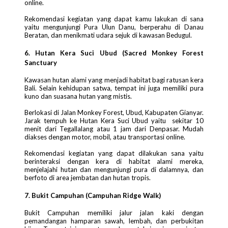
online.
Rekomendasi kegiatan yang dapat kamu lakukan di sana
yaitu mengunjungi Pura Ulun Danu, berperahu di Danau
Beratan, dan menikmati udara sejuk di kawasan Bedugul.
6. Hutan Kera Suci Ubud (Sacred Monkey Forest
Sanctuary
Kawasan hutan alami yang menjadi habitat bagi ratusan kera
Bali. Selain kehidupan satwa, tempat ini juga memiliki pura
kuno dan suasana hutan yang mistis.
Berlokasi di Jalan Monkey Forest, Ubud, Kabupaten Gianyar.
Jarak tempuh ke Hutan Kera Suci Ubud yaitu sekitar 10
menit dari Tegallalang atau 1 jam dari Denpasar. Mudah
diakses dengan motor, mobil, atau transportasi online.
Rekomendasi kegiatan yang dapat dilakukan sana yaitu
berinteraksi dengan kera di habitat alami mereka,
menjelajahi hutan dan mengunjungi pura di dalamnya, dan
berfoto di area jembatan dan hutan tropis.
7. Bukit Campuhan (Campuhan Ridge Walk)
Bukit Campuhan memiliki jalur jalan kaki dengan
pemandangan hamparan sawah, lembah, dan perbukitan