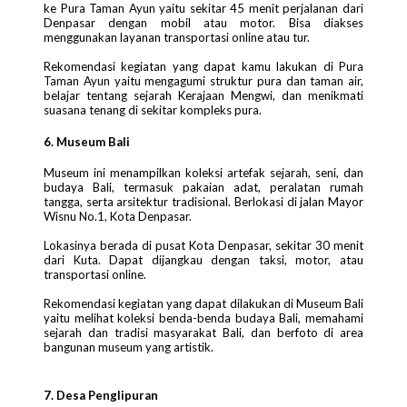
ke Pura Taman Ayun yaitu sekitar 45 menit perjalanan dari
Denpasar dengan mobil atau motor. Bisa diakses
menggunakan layanan transportasi online atau tur.
Rekomendasi kegiatan yang dapat kamu lakukan di Pura
Taman Ayun yaitu mengagumi struktur pura dan taman air,
belajar tentang sejarah Kerajaan Mengwi, dan menikmati
suasana tenang di sekitar kompleks pura.
6. Museum Bali
Museum ini menampilkan koleksi artefak sejarah, seni, dan
budaya Bali, termasuk pakaian adat, peralatan rumah
tangga, serta arsitektur tradisional. Berlokasi di jalan Mayor
Wisnu No.1, Kota Denpasar.
Lokasinya berada di pusat Kota Denpasar, sekitar 30 menit
dari Kuta. Dapat dijangkau dengan taksi, motor, atau
transportasi online.
Rekomendasi kegiatan yang dapat dilakukan di Museum Bali
yaitu melihat koleksi benda-benda budaya Bali, memahami
sejarah dan tradisi masyarakat Bali, dan berfoto di area
bangunan museum yang artistik.
7. Desa Penglipuran