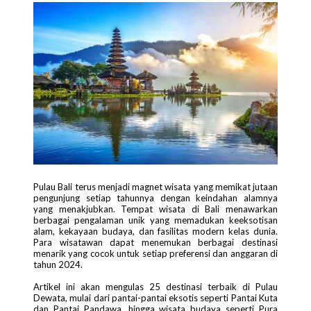
Pulau Bali terus menjadi magnet wisata yang memikat jutaan
pengunjung setiap tahunnya dengan keindahan alamnya
yang menakjubkan. Tempat wisata di Bali menawarkan
berbagai pengalaman unik yang memadukan keeksotisan
alam, kekayaan budaya, dan fasilitas modern kelas dunia.
Para wisatawan dapat menemukan berbagai destinasi
menarik yang cocok untuk setiap preferensi dan anggaran di
tahun 2024.
Artikel ini akan mengulas 25 destinasi terbaik di Pulau
Dewata, mulai dari pantai-pantai eksotis seperti Pantai Kuta
dan Pantai Pandawa, hingga wisata budaya seperti Pura