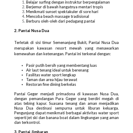
Belajar surfing dengan instruktur berpengalaman
Berjemur di bawah hangatnya mentari tropis
Menikmati sunset spektakuler di sore hari
Mencoba beach massage tradisional
Berburu oleh-oleh dari pedagang pantai
2. Pantai Nusa Dua
Terletak di sisi timur Semenanjung Bukit, Pantai Nusa Dua
merupakan kawasan resort mewah yang menawarkan
kemewahan dan ketenangan. Pantai ini terkenal dengan:
Pasir putih bersih yang membentang luas
Air laut tenang ideal untuk berenang
Fasilitas water sport lengkap
Taman dan area hijau terawat
Restoran fine dining berkelas
Pantai Geger menjadi primadona di kawasan Nusa Dua,
dengan pemandangan Pura Geger yang berdiri megah di
atas tebing kapur. Suasana tenang dan aman menjadikan
Nusa Dua destinasi sempurna untuk liburan keluarga.
Pengunjung dapat menikmati berbagai aktivitas water sport
seperti jet ski dan banana boat dalam lingkungan yang aman
dan terkontrol.
3. Pantai Jimbaran