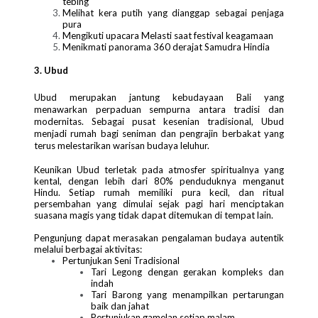
tebing
Melihat kera putih yang dianggap sebagai penjaga
pura
Mengikuti upacara Melasti saat festival keagamaan
Menikmati panorama 360 derajat Samudra Hindia
3. Ubud
Ubud merupakan jantung kebudayaan Bali yang
menawarkan perpaduan sempurna antara tradisi dan
modernitas. Sebagai pusat kesenian tradisional, Ubud
menjadi rumah bagi seniman dan pengrajin berbakat yang
terus melestarikan warisan budaya leluhur.
Keunikan Ubud terletak pada atmosfer spiritualnya yang
kental, dengan lebih dari 80% penduduknya menganut
Hindu. Setiap rumah memiliki pura kecil, dan ritual
persembahan yang dimulai sejak pagi hari menciptakan
suasana magis yang tidak dapat ditemukan di tempat lain.
Pengunjung dapat merasakan pengalaman budaya autentik
melalui berbagai aktivitas:
Pertunjukan Seni Tradisional
Tari Legong dengan gerakan kompleks dan
indah
Tari Barong yang menampilkan pertarungan
baik dan jahat
Pertunjukan gamelan setiap malam