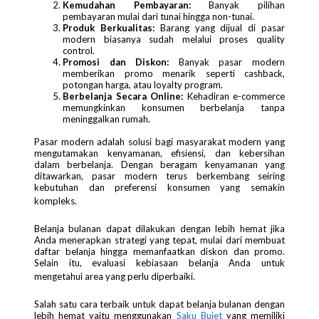
Kemudahan Pembayaran:
Banyak pilihan
pembayaran mulai dari tunai hingga non-tunai.
Produk Berkualitas:
Barang yang dijual di pasar
modern biasanya sudah melalui proses quality
control.
Promosi dan Diskon:
Banyak pasar modern
memberikan promo menarik seperti cashback,
potongan harga, atau loyalty program.
Berbelanja Secara Online:
Kehadiran e-commerce
memungkinkan konsumen berbelanja tanpa
meninggalkan rumah.
Pasar modern adalah solusi bagi masyarakat modern yang
mengutamakan kenyamanan, efisiensi, dan kebersihan
dalam berbelanja. Dengan beragam kenyamanan yang
ditawarkan, pasar modern terus berkembang seiring
kebutuhan dan preferensi konsumen yang semakin
kompleks.
Belanja bulanan dapat dilakukan dengan lebih hemat jika
Anda menerapkan strategi yang tepat, mulai dari membuat
daftar belanja hingga memanfaatkan diskon dan promo.
Selain itu, evaluasi kebiasaan belanja Anda untuk
mengetahui area yang perlu diperbaiki.
Salah satu cara terbaik untuk dapat belanja bulanan dengan
lebih hemat yaitu menggunakan
Saku Bujet
yang memiliki