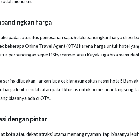
sudah menurun.
mbandingkan harga
aku pada satu situs pemesanan saja. Selalu bandingkan harga di berba
ek beberapa Online Travel Agent (OTA) karena harga untuk hotel yan
Situs perbandingan seperti Skyscanner atau Kayak juga bisa memudah
ng sering dilupakan: jangan lupa cek langsung situs resmi hotel! Banyak
 harga lebih rendah atau paket khusus untuk pemesanan langsung ta
ang biasanya ada di OTA.
kasi dengan pintar
sat kota atau dekat atraksi utama memang nyaman, tapi biasanya lebih