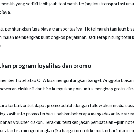
memilih yang sedikit lebih jauh tapi masih terjangkau transportasi um
biaya.
ti, perhitungkan juga biaya transportasi ya! Hotel murah tapi jauh bisa
 malah membengkak buat ongkos perjalanan. Jadi tetap hitung total 
.
kan program loyalitas dan promo
i member hotel atau OTA bisa menguntungkan banget. Anggota biasan
nawaran eksklusif dan bisa kumpulkan poin untuk menginap gratis di 
cara terbaik untuk dapat promo adalah dengan follow akun media sosi
ng kasih info promo terbaru, bahkan beberapa mengadakan live stre
ahan voucher diskon. Terakhir, teliti kebijakan pembatalan—pilih hote
talan bisa menguntungkan jika harga turun di kemudian hari atau r