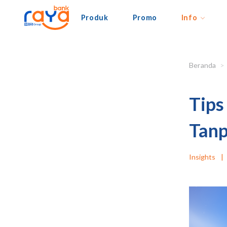
Produk
Promo
Info
Beranda
Tips
Tanp
Insights
|