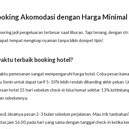
ooking Akomodasi dengan Harga Minimal
ering jadi pengeluaran terbesar saat liburan. Tapi tenang, dengan strat
apat tempat menginap nyaman tanpa bikin dompet tipis!
aktu terbaik booking hotel?
aktu pemesanan sangat mempengaruhi harga hotel. Coba pesan kamar 
 Senin untuk dapat tarif 5-10% lebih rendah dibanding akhir pekan. U
san hotel 15 hari sebelum check-in bisa hemat sekitar 13% ketimban
lan sebelumnya.
ecil, idealnya pesan 2-3 bulan sebelum perjalanan. Mau trik tambahan
atas jam 16.00 pada hari yang sama dengan tanggal check-in ketika k