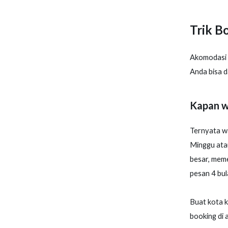
Trik B
Akomodasi s
Anda bisa d
Kapan w
Ternyata w
Minggu atau
besar, meme
pesan 4 bu
Buat kota k
booking di 