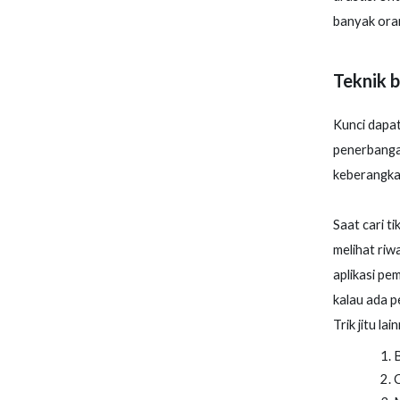
banyak oran
Teknik b
Kunci dapat
penerbangan
keberangka
Saat cari t
melihat riw
aplikasi pe
kalau ada p
Trik jitu la
B
C