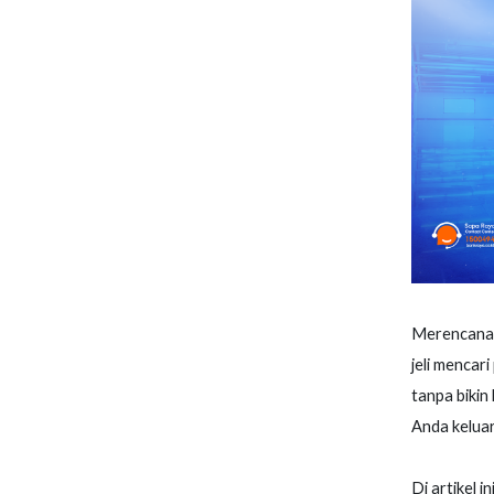
Merencanak
jeli mencar
tanpa bikin
Anda kelua
Di artikel 