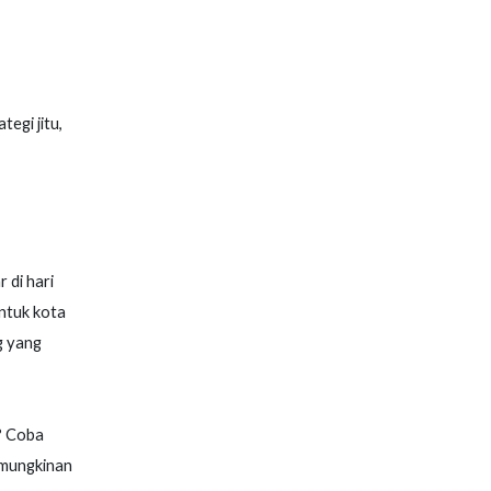
egi jitu,
di hari
ntuk kota
g yang
? Coba
emungkinan