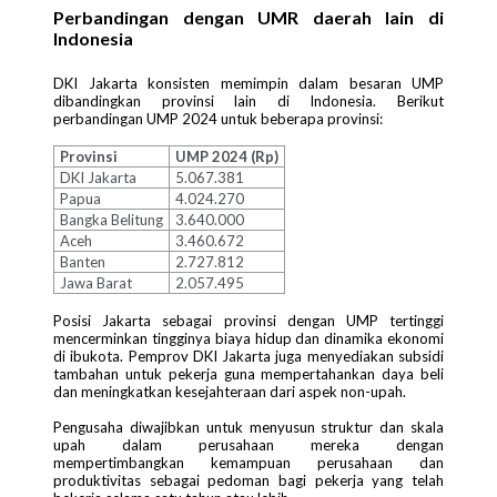
Perbandingan dengan UMR daerah lain di
Indonesia
DKI Jakarta konsisten memimpin dalam besaran UMP
dibandingkan provinsi lain di Indonesia. Berikut
perbandingan UMP 2024 untuk beberapa provinsi:
Provinsi
UMP 2024 (Rp)
DKI Jakarta
5.067.381
Papua
4.024.270
Bangka Belitung
3.640.000
Aceh
3.460.672
Banten
2.727.812
Jawa Barat
2.057.495
Posisi Jakarta sebagai provinsi dengan UMP tertinggi
mencerminkan tingginya biaya hidup dan dinamika ekonomi
di ibukota. Pemprov DKI Jakarta juga menyediakan subsidi
tambahan untuk pekerja guna mempertahankan daya beli
dan meningkatkan kesejahteraan dari aspek non-upah.
Pengusaha diwajibkan untuk menyusun struktur dan skala
upah dalam perusahaan mereka dengan
mempertimbangkan kemampuan perusahaan dan
produktivitas sebagai pedoman bagi pekerja yang telah