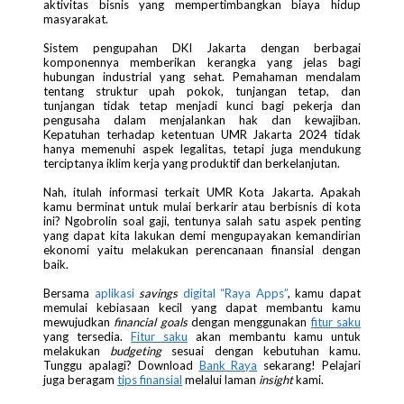
aktivitas bisnis yang mempertimbangkan biaya hidup
masyarakat.
Sistem pengupahan DKI Jakarta dengan berbagai
komponennya memberikan kerangka yang jelas bagi
hubungan industrial yang sehat. Pemahaman mendalam
tentang struktur upah pokok, tunjangan tetap, dan
tunjangan tidak tetap menjadi kunci bagi pekerja dan
pengusaha dalam menjalankan hak dan kewajiban.
Kepatuhan terhadap ketentuan UMR Jakarta 2024 tidak
hanya memenuhi aspek legalitas, tetapi juga mendukung
terciptanya iklim kerja yang produktif dan berkelanjutan.
Nah, itulah informasi terkait UMR Kota Jakarta. Apakah
kamu berminat untuk mulai berkarir atau berbisnis di kota
ini? Ngobrolin soal gaji, tentunya salah satu aspek penting
yang dapat kita lakukan demi mengupayakan kemandirian
ekonomi yaitu melakukan perencanaan finansial dengan
baik.
Bersama
aplikasi
savings
digital “Raya Apps”
, kamu dapat
memulai kebiasaan kecil yang dapat membantu kamu
mewujudkan
financial
goals
dengan menggunakan
fitur saku
yang tersedia.
Fitur saku
akan membantu kamu untuk
melakukan
budgeting
sesuai dengan kebutuhan kamu.
Tunggu apalagi? Download
Bank Raya
sekarang! Pelajari
juga beragam
tips finansial
melalui laman
insight
kami.