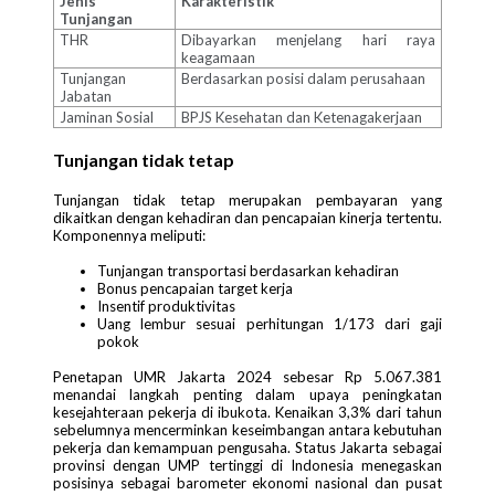
Jenis
Karakteristik
Tunjangan
THR
Dibayarkan menjelang hari raya
keagamaan
Tunjangan
Berdasarkan posisi dalam perusahaan
Jabatan
Jaminan Sosial
BPJS Kesehatan dan Ketenagakerjaan
Tunjangan tidak tetap
Tunjangan tidak tetap merupakan pembayaran yang
dikaitkan dengan kehadiran dan pencapaian kinerja tertentu.
Komponennya meliputi:
Tunjangan transportasi berdasarkan kehadiran
Bonus pencapaian target kerja
Insentif produktivitas
Uang lembur sesuai perhitungan 1/173 dari gaji
pokok
Penetapan UMR Jakarta 2024 sebesar Rp 5.067.381
menandai langkah penting dalam upaya peningkatan
kesejahteraan pekerja di ibukota. Kenaikan 3,3% dari tahun
sebelumnya mencerminkan keseimbangan antara kebutuhan
pekerja dan kemampuan pengusaha. Status Jakarta sebagai
provinsi dengan UMP tertinggi di Indonesia menegaskan
posisinya sebagai barometer ekonomi nasional dan pusat