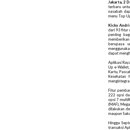
Jakarta, 2
terbaru unt
nasabah dap
menu Top Up 
Kicky Andr
dari 93 fitu
penting ba
memberikan 
berupaya u
menggunakan 
dapat mengh
Aplikasi Ray
Up e-Wallet,
Kartu, Pasca
Kesehatan 
mengintegras
Fitur pemba
222 opsi dae
opsi 7 multi
(MAF), ⁠Mega
dilakukan d
maupun Saku
Hingga Sept
transaksi Ap