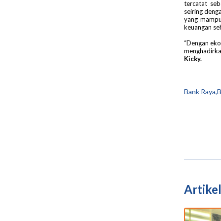
tercatat se
seiring deng
yang mampu 
keuangan seh
“Dengan eko
menghadirkan
Kicky.
Bank Raya,B
Artikel