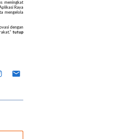
us meningkat
Aplikasi Raya
ta mengelola
ovasi dengan
rakat.”
tutup