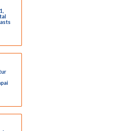
1,
tal
iasts
tur
apai