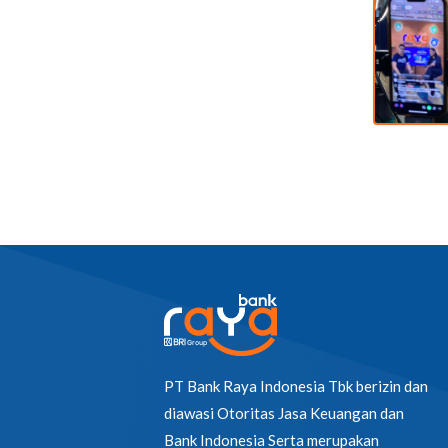
PT Bank Raya Indonesia Tbk berizin dan
diawasi Otoritas Jasa Keuangan dan
Bank Indonesia Serta merupakan