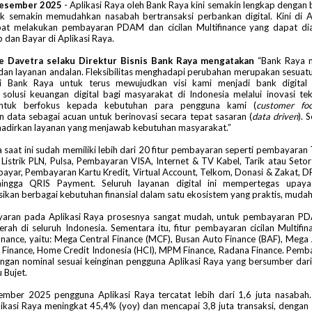
 Desember 2025
- Aplikasi Raya oleh Bank Raya kini semakin lengkap dengan b
uk semakin memudahkan nasabah bertransaksi perbankan digital. Kini di Ap
at melakukan pembayaran PDAM dan cicilan Multifinance yang dapat dia
dan Bayar di Aplikasi Raya.
ie Davetra selaku Direktur Bisnis Bank Raya mengatakan
“Bank Raya me
r dan layanan andalan. Fleksibilitas menghadapi perubahan merupakan sesuat
gi Bank Raya untuk terus mewujudkan visi kami menjadi bank digital
solusi keuangan digital bagi masyarakat di Indonesia melalui inovasi tek
ntuk berfokus kepada kebutuhan para pengguna kami (
customer fo
data sebagai acuan untuk berinovasi secara tepat sasaran (
data driven
). 
adirkan layanan yang menjawab kebutuhan masyarakat.”
a saat ini sudah memiliki lebih dari 20 fitur pembayaran seperti pembayaran 
 Listrik PLN, Pulsa, Pembayaran VISA, Internet & TV Kabel, Tarik atau Seto
bayar, Pembayaran Kartu Kredit, Virtual Account, Telkom, Donasi & Zakat, D
hingga QRIS Payment. Seluruh layanan digital ini mempertegas upay
ikan berbagai kebutuhan finansial dalam satu ekosistem yang praktis, mudah
yaran pada Aplikasi Raya prosesnya sangat mudah, untuk pembayaran P
rah di seluruh Indonesia. Sementara itu, fitur pembayaran cicilan Multifin
finance, yaitu: Mega Central Finance (MCF)⁠, Busan Auto Finance (BAF), ⁠Mega
 Finance, ⁠Home Credit Indonesia (HCI), MPM Finance, Radana Finance. Pem
engan nominal sesuai keinginan pengguna Aplikasi Raya yang bersumber dar
 Bujet.
ember 2025 pengguna Aplikasi Raya tercatat lebih dari 1,6 juta nasabah
likasi Raya meningkat 45,4% (yoy) dan mencapai 3,8 juta transaksi, dengan