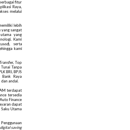
erbagai fitur
likasi Raya,
kses melalui
miliki lebih
u yang sangat
 utama yang
nologi. Kami
cused
), serta
Sehingga kami
Transfer, Top
r Tunai Tanpa
PLK BRI, BPJS
a Bank Raya
 dan andal.
DAM terdapat
ance tersedia
 Auto Finance
bayaran dapat
i Saku Utama
. Penggunaan
digital saving