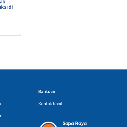
jak
ksi di
Bantuan
n
Kontak Kami
r