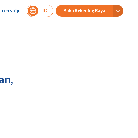
ID
tnership
Buka Rekening Raya
an,