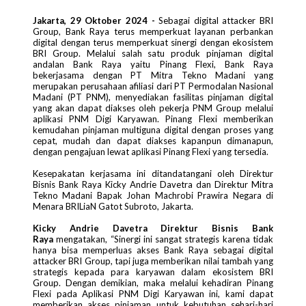
Jakarta, 29 Oktober 2024 -
Sebagai digital attacker BRI
Group, Bank Raya terus memperkuat layanan perbankan
digital dengan terus memperkuat sinergi dengan ekosistem
BRI Group. Melalui salah satu produk pinjaman digital
andalan Bank Raya yaitu Pinang Flexi, Bank Raya
bekerjasama dengan PT Mitra Tekno Madani yang
merupakan perusahaan afiliasi dari PT Permodalan Nasional
Madani (PT PNM), menyediakan fasilitas pinjaman digital
yang akan dapat diakses oleh pekerja PNM Group melalui
aplikasi PNM Digi Karyawan. Pinang Flexi memberikan
kemudahan pinjaman multiguna digital
dengan proses yang
cepat, mudah dan dapat diakses kapanpun dimanapun,
dengan pengajuan lewat aplikasi Pinang Flexi yang tersedia.
Kesepakatan kerjasama ini ditandatangani oleh Direktur
Bisnis Bank Raya Kicky Andrie Davetra dan Direktur Mitra
Tekno Madani Bapak Johan Machrobi Prawira Negara di
Menara BRILiaN Gatot Subroto, Jakarta.
Kicky Andrie Davetra
Direktur Bisnis Bank
Raya
mengatakan, “Sinergi ini sangat strategis karena tidak
hanya bisa memperluas akses Bank Raya sebagai digital
attacker BRI Group, tapi juga memberikan nilai tambah yang
strategis kepada para karyawan dalam ekosistem BRI
Group. Dengan demikian, maka melalui kehadiran Pinang
Flexi pada Aplikasi PNM Digi Karyawan ini, kami dapat
memberikan akses pinjaman untuk kebutuhan sehari-hari