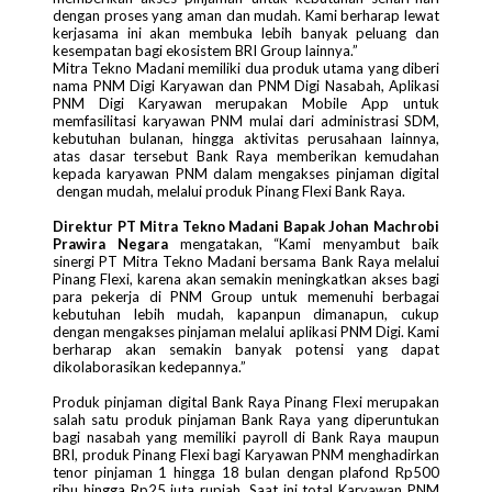
dengan proses yang aman dan mudah. Kami berharap lewat
kerjasama ini akan membuka lebih banyak peluang dan
kesempatan bagi ekosistem BRI Group lainnya.”
Mitra Tekno Madani memiliki dua produk utama yang diberi
nama PNM Digi Karyawan dan PNM Digi Nasabah, Aplikasi
PNM Digi Karyawan merupakan Mobile App untuk
memfasilitasi karyawan PNM mulai dari administrasi SDM,
kebutuhan bulanan, hingga aktivitas perusahaan lainnya,
atas dasar tersebut Bank Raya memberikan kemudahan
kepada karyawan PNM dalam mengakses pinjaman digital
dengan mudah, melalui produk Pinang Flexi Bank Raya.
Direktur PT Mitra Tekno Madani Bapak Johan Machrobi
Prawira Negara
mengatakan, “Kami menyambut baik
sinergi PT Mitra Tekno Madani
bersama Bank Raya melalui
Pinang Flexi, karena akan semakin meningkatkan akses bagi
para pekerja di PNM Group untuk memenuhi berbagai
kebutuhan lebih mudah, kapanpun dimanapun, cukup
dengan mengakses pinjaman melalui aplikasi PNM Digi. Kami
berharap akan semakin banyak potensi yang dapat
dikolaborasikan kedepannya.”
Produk pinjaman digital Bank Raya Pinang Flexi merupakan
salah satu produk pinjaman Bank Raya yang diperuntukan
bagi nasabah yang memiliki payroll di Bank Raya maupun
BRI, produk Pinang Flexi bagi Karyawan PNM menghadirkan
tenor pinjaman 1 hingga 18 bulan dengan plafond Rp500
ribu hingga Rp25 juta rupiah. Saat ini total Karyawan PNM