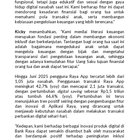
fungsional, tetapi juga edukatif dan sesuai dengan gaya
hidup digital nasabah saat ini. Kami berharap fitur ini dapat
mendorong kesadaran finansial bagi orang tua untuk
memahami pola transaksi anak, serta membangun
kebiasaan pengelolaan keuangan yang lebih terencana.”
Kicky
menambahkan, “Kami menilai literasi keuangan
merupakan fondasi penting dalam membangun ekonomi
inklusif dan berkelanjutan. Tantangan bagi orang tua saat ini
adalah bagaimana mengedukasi anak untuk dapat
mengelola keuangan dengan bijak dan mengetahui
transparansi dari pengelolaan keuangan anak, sehingga
dengan adanya kemudahan fitur Uang Saku tujuan finansial
orang tua dan anak dapat tercapai.”
Hingga Juni 2025 pengguna Raya App tercatat lebih dari
1,05 juta nasabah. Penggunaan transaksi Raya App
meningkat 42,7% (yoy) dan mencapai 2,1 juta transaksi,
dengan pertumbuhan
digital saving
sebesar Rp1,5 triliun
atau tumbuh 66,6% (yoy). Pertumbuhan ini terus
menunjukkan tren positif seiring dengan pengembangan fitur
dan inovasi di Aplikasi Raya, yang dirancang untuk
menjawab kebutuhan nasabah dalam melakukan transaksi
perbankan digital sehari-hari.
“Kedepan, kami berhadap berbagai inovasi produk digital di
Bank Raya dapat semakin disambut baik oleh masyarakat
dan berdampak positif terhadap peningkatan inklusi