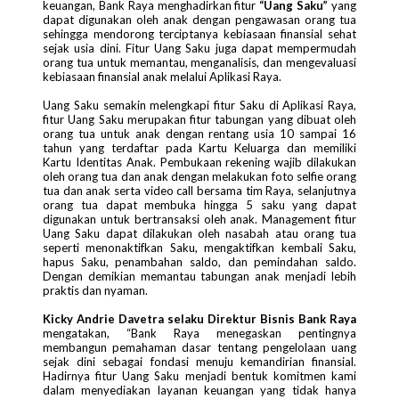
keuangan, Bank Raya menghadirkan fitur
“Uang Saku”
yang
dapat digunakan oleh anak dengan pengawasan orang tua
sehingga mendorong terciptanya kebiasaan finansial sehat
sejak usia dini. Fitur Uang Saku juga dapat mempermudah
orang tua untuk memantau, menganalisis, dan mengevaluasi
kebiasaan finansial anak melalui Aplikasi Raya.
Uang Saku
semakin melengkapi fitur Saku di
Aplikasi Raya,
fitur Uang Saku merupakan fitur tabungan yang dibuat oleh
orang tua untuk anak dengan rentang usia 10 sampai 16
tahun yang terdaftar pada Kartu Keluarga dan memiliki
Kartu Identitas Anak. Pembukaan rekening wajib dilakukan
oleh orang tua dan anak dengan melakukan foto selfie orang
tua dan anak serta video call bersama tim Raya, selanjutnya
orang tua dapat membuka hingga 5 saku yang dapat
digunakan untuk bertransaksi oleh anak. Management fitur
Uang Saku dapat dilakukan oleh nasabah atau orang tua
seperti menonaktifkan Saku, mengaktifkan kembali Saku,
hapus Saku, penambahan saldo, dan pemindahan saldo.
Dengan demikian memantau tabungan anak menjadi lebih
praktis dan nyaman.
Kicky Andrie Davetra selaku Direktur Bisnis Bank Raya
mengatakan, “Bank Raya menegaskan pentingnya
membangun pemahaman dasar tentang pengelolaan uang
sejak dini sebagai fondasi menuju kemandirian finansial.
Hadirnya fitur Uang Saku menjadi bentuk komitmen kami
dalam menyediakan layanan keuangan yang tidak hanya