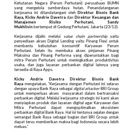
Kehutanan Negara (Perum Perhutani) perusahaan BUMN
yang mengelola sumberdaya hutan. Penandatanganan
kerjasama ini ditandatangani oleh
Direktur Bisnis Bank
Raya, Kicky Andrie Davetra
dan
Direktur Keuangan dan
Manajemen Risiko Perhutani, Sandy
Mukhlisin
bertempat di Gedung Perhutani, Jakarta (23/12).
Kerjasama dijalin melalui
value chain
partnership
yaitu
penyediaan akses Digital Lending yaitu Pinang Flexi untuk
membantu kebutuhan konsumtif Karyawan Perum
Perhutani. Selain itu membuka akses pinjaman Pinang
Maksima dan Pinang Performa yang diperuntukkan bagi
mitra Perum Perhutani untuk meningkatkan produktivitas
usaha, dan juga layanan perbankan digital lainnya yang
tersedia di Raya Apps.
Kicky Andrie Davetra
Direktur Bisnis Bank
Raya
mengatakan, “Kerjasama dengan Perhutani ini selaras
dengan upaya Bank Raya sebagai
digital attacker
BRI Group
untuk memperluas akses masyarakat dalam bertransaksi
perbankan digital. Melalui kerjasama strategis ini kami akan
menyiapkan produk dan layanan digital agar Karyawan dan
Mitra Perhutani dapat mengoptimalkan ekosistem
perbankan digital Bank Raya. Hal ini tentunya sejalan dengan
semangat Bank Raya sebagai bagian dari BRI Group untuk
dapat terus memberikan makna bagi Indonesia secara lebih
meluas.”