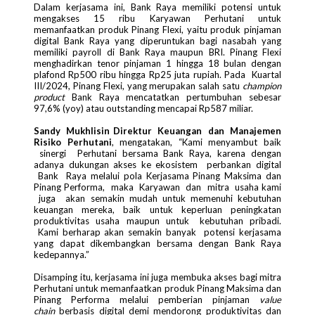
Dalam kerjasama ini, Bank Raya memiliki potensi untuk
mengakses 15 ribu Karyawan Perhutani untuk
memanfaatkan produk Pinang Flexi, yaitu produk pinjaman
digital Bank Raya yang diperuntukan bagi nasabah yang
memiliki payroll di Bank Raya maupun BRI. Pinang Flexi
menghadirkan tenor pinjaman 1 hingga 18 bulan dengan
plafond Rp500 ribu hingga Rp25 juta rupiah. Pada Kuartal
III/2024, Pinang Flexi, yang merupakan salah satu
champion
product
Bank Raya mencatatkan pertumbuhan sebesar
97,6% (yoy) atau outstanding mencapai Rp587 miliar.
Sandy Mukhlisin Direktur Keuangan dan Manajemen
Risiko Perhutani
, mengatakan, “Kami menyambut baik
sinergi Perhutani bersama Bank Raya, karena dengan
adanya dukungan akses ke ekosistem perbankan digital
Bank Raya melalui pola Kerjasama Pinang Maksima dan
Pinang Performa, maka Karyawan dan mitra usaha kami
juga akan semakin mudah untuk memenuhi kebutuhan
keuangan mereka, baik untuk keperluan peningkatan
produktivitas usaha maupun untuk kebutuhan pribadi.
Kami berharap akan semakin banyak potensi kerjasama
yang dapat dikembangkan bersama dengan Bank Raya
kedepannya.”
Disamping itu, kerjasama ini juga membuka akses bagi mitra
Perhutani untuk memanfaatkan produk Pinang Maksima dan
Pinang Performa melalui pemberian pinjaman
value
chain
berbasis digital demi mendorong produktivitas dan