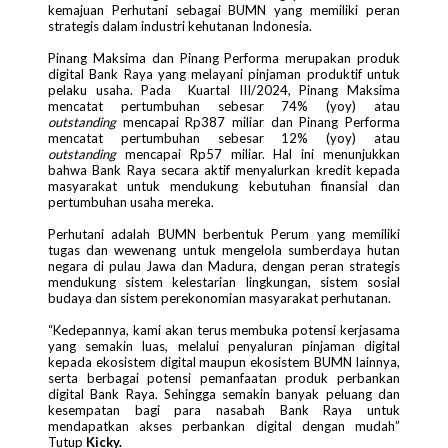
kemajuan Perhutani sebagai BUMN yang memiliki peran
strategis dalam industri kehutanan Indonesia.
Pinang Maksima dan Pinang Performa merupakan produk
digital Bank Raya yang melayani pinjaman produktif untuk
pelaku usaha. Pada Kuartal III/2024, Pinang Maksima
mencatat pertumbuhan sebesar 74% (yoy) atau
outstanding
mencapai Rp387 miliar dan Pinang Performa
mencatat pertumbuhan sebesar 12% (yoy) atau
outstanding
mencapai Rp57 miliar. Hal ini menunjukkan
bahwa Bank Raya secara aktif menyalurkan kredit kepada
masyarakat untuk mendukung kebutuhan finansial dan
pertumbuhan usaha mereka.
Perhutani adalah BUMN berbentuk Perum yang memiliki
tugas dan wewenang untuk mengelola sumberdaya hutan
negara di pulau Jawa dan Madura, dengan peran strategis
mendukung sistem kelestarian lingkungan, sistem sosial
budaya dan sistem perekonomian masyarakat perhutanan.
“Kedepannya, kami akan terus membuka potensi kerjasama
yang semakin luas, melalui penyaluran pinjaman digital
kepada ekosistem digital maupun ekosistem BUMN lainnya,
serta berbagai potensi pemanfaatan produk perbankan
digital Bank Raya. Sehingga semakin banyak peluang dan
kesempatan bagi para nasabah Bank Raya untuk
mendapatkan akses perbankan digital dengan mudah”
Tutup
Kicky.