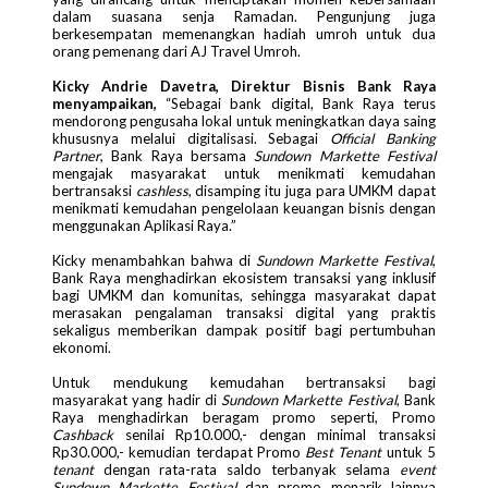
dalam suasana senja Ramadan. Pengunjung juga
berkesempatan memenangkan hadiah umroh untuk dua
orang pemenang dari AJ Travel Umroh.
Kicky Andrie Davetra, Direktur Bisnis Bank Raya
menyampaikan,
“Sebagai bank digital,
Bank Raya terus
mendorong pengusaha lokal untuk meningkatkan daya saing
khususnya melalui digitalisasi. Sebagai
Official Banking
Partner
, Bank Raya bersama
Sundown Markette Festival
mengajak masyarakat untuk menikmati kemudahan
bertransaksi
cashless
, disamping itu juga para UMKM dapat
menikmati kemudahan pengelolaan keuangan bisnis dengan
menggunakan Aplikasi Raya.”
Kicky menambahkan bahwa di
Sundown Markette Festival
,
Bank Raya menghadirkan ekosistem transaksi yang inklusif
bagi UMKM dan komunitas, sehingga masyarakat dapat
merasakan pengalaman transaksi digital yang praktis
sekaligus memberikan dampak positif bagi pertumbuhan
ekonomi.
Untuk mendukung kemudahan bertransaksi bagi
masyarakat yang hadir di
Sundown Markette Festival
, Bank
Raya menghadirkan beragam promo seperti, Promo
Cashback
senilai Rp10.000,- dengan minimal transaksi
Rp30.000,- kemudian terdapat Promo
Best Tenant
untuk 5
tenant
dengan rata-rata saldo terbanyak selama
event
Sundown Markette Festival
dan promo menarik lainnya