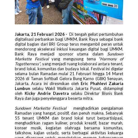
Jakarta, 21 Februari 2026 -
Di tengah geliat pertumbuhan
digitalisasi perbankan bagi UMKM, Bank Raya sebagai bank
digital bagian dari BRI Group terus mengambil peran untuk
mendorong akselerasi inklusi keuangan digital bagi UMKM.
Bank Raya menjadi sponsor utama dalam
Sundown
Markette Festival
yang mengusung tema
“Harmony of
Togetherness”
, yang menjadi ruang kolaborasi antara tenant,
brand lokal, komunitas dan budaya lokal. Festival ini digelar
selama bulan Ramadan mulai 21 Februari hingga 14 Maret
2026 di Taman Softball Gelora Bung Karno (GBK) Senayan,
Jakarta. Acara ini diresmikan oleh
Eric Phahlevi Zakaria
Lumbun
selaku Wakil Walikota Jakarta Pusat, didampingi
oleh
Kicky Andrie Davetra
selaku Direktur Bisnis Bank
Raya dan juga penyelenggara beserta mitra.
Sundown Markette Festival
menghadirkan pengalaman
Ramadan yang hangat, positif, dan penuh makna. Sebanyak
55 tenant UMKM dan brand lokal turut berpartisipasi,
menghadirkan ragam kuliner, produk kreatif, bazar murah,
konser musik, kegiatan olahraga bersama komunitas,
talkshow, kajian ustadz, serta berbagai aktivitas keluarga
yang dirancang untuk menciptakan momen kebersamaan