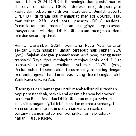
pada tahun 2024 DPLK BRI meningkatkan posisi market
sharenya di industry DPLK Indonesia menjadi peringkat
kedua dari sebelumnya di peringkat ketiga. Jumlah peserta
DPLK BRI di tahun lalu meningkat menjadi 660ribu atau
merupakan 23% dari total peserta DPLK nasional.
Peningkatan ini menunjukkan tingginya kepercayaan
masyarakat terhadap DPLK BRI dalam mengelola dana
pensiun secara optimal.
Hingga Desember 2024, pengguna Raya App tercatat
sekitar 1 juta nasabah jumlah tersebut naik sekitar 21%
(yoy). Sejalan dengan penambahan
end user
, penggunaan
transaksi Raya App meningkat menjadi lebih dari 4 juta
transaksi dengan kenaikan sebesar 127% (yoy.)
Pertumbuhan tersebut akan terus meningkat seiring dengan
berkembangnya fitur dan inovasi yang dikembangkan oleh
Bank Raya di Raya App.
“Berangkat dari semangat untuk memberikan nilai tambah
bagi para nasabah, maka kami optimis bahwa kolaborasi
bersama Bank Raya dan DPLK BRI akan mengakselerasi
inklusi keuangan digital lebih luas dan memacu semangat
kami untuk memberikan pelayanan yang terbaik, dan
tentunya dengan tetap memperhatikan prinsip kehati-
hatian.”
Tutup Kicky.