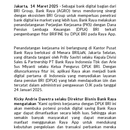
Jakarta, 14 Maret 2025 -
Sebagai bank digital bagian dari
BRI Group, Bank Raya (AGRO) terus mendorong sinergi
dengan ekosistem BRI Group untuk memperluas penetrasi
bank digital ke market yang lebih luas. Bank Raya melakukan
penandatanganan Perjanjian Kerjasama (PKS) dengan Dana
Pensiun Lembaga Keuangan (DPLK) BRI terkait
pengembangan fitur BRIFINE by DPLK BRI pada Raya App.
Penandatangan kerjasama ini berlangsung di Kantor Pusat
Bank Raya berlokasi di Menara BRILiaN, Jakarta Selatan,
yang ditanda tangani oleh Prilly Savitri selaku Kepala Divisi
Sales & Partnership PT Bank Raya Indonesia Tbk dan Arie
Sus Miyanti selaku Ketua Pengurus DPLK BRI. Dengan
diluncurkannya fitur ini, aplikasi Raya akan menjadi bank
digital pertama di Indonesia yang menyediakan layanan
dana pensiun BRI (DPLK) yang telah mendapatkan izin dan
tercatat dalam administrasi pengawasan OJK pada tanggal
24 Januari 2025.
Kicky Andrie Davetra selaku Direktur Bisnis Bank Raya
mengatakan
“Kami optimis kerjasama dengan DPLK BRI ini
akan membuka potensi produk digital saving Bank Raya
agar dapat dimanfaatkan secara lebih luas. Sehingga akan
semakin banyak masyarakat yang dapat merasakan
manfaat menggunakan Raya App untuk mendukung
kebutuhan pengelolaan dan transaksi perbankan mereka