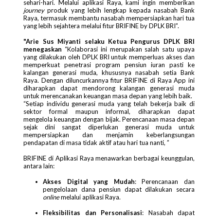
sehari-hari. Melalui aplikasi Raya, kami ingin memberikan
journey
produk yang lebih lengkap kepada nasabah Bank
Raya, termasuk membantu nasabah mempersiapkan hari tua
yang lebih sejahtera melalui fitur BRIFINE by DPLK BRI”.
"Arie Sus Miyanti selaku Ketua Pengurus DPLK BRI
menegaskan
“Kolaborasi ini merupakan salah satu upaya
yang dilakukan oleh DPLK BRI untuk memperluas akses dan
memperkuat penetrasi program pensiun iuran pasti ke
kalangan generasi muda, khususnya nasabah setia Bank
Raya. Dengan diluncurkannya fitur BRIFINE di Raya App ini
diharapkan dapat mendorong kalangan generasi muda
untuk merencanakan keuangan masa depan yang lebih baik.
“Setiap individu generasi muda yang telah bekerja baik di
sektor formal maupun informal, diharapkan dapat
mengelola keuangan dengan bijak. Perencanaan masa depan
sejak dini sangat diperlukan generasi muda untuk
mempersiapkan dan menjamin keberlangsungan
pendapatan di masa tidak aktif atau hari tua nanti, ”
BRIFINE di Aplikasi Raya menawarkan berbagai keunggulan,
antara lain:
Akses Digital yang Mudah
: Perencanaan dan
pengelolaan dana pensiun dapat dilakukan secara
online
melalui aplikasi Raya.
Fleksibilitas dan Personalisasi
: Nasabah dapat