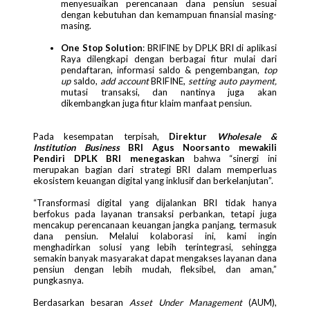
menyesuaikan perencanaan dana pensiun sesuai
dengan kebutuhan dan kemampuan finansial masing-
masing.
One Stop Solution
: BRIFINE by DPLK BRI di aplikasi
Raya dilengkapi dengan berbagai fitur mulai dari
pendaftaran, informasi saldo & pengembangan,
top
up
saldo,
add account
BRIFINE,
setting auto payment,
mutasi transaksi, dan nantinya juga akan
dikembangkan juga fitur klaim manfaat pensiun.
Pada kesempatan terpisah,
Direktur
Wholesale &
Institution Business
BRI Agus Noorsanto mewakili
Pendiri DPLK BRI menegaskan
bahwa “sinergi ini
merupakan bagian dari strategi BRI dalam memperluas
ekosistem keuangan digital yang inklusif dan berkelanjutan”.
“Transformasi digital yang dijalankan BRI tidak hanya
berfokus pada layanan transaksi perbankan, tetapi juga
mencakup perencanaan keuangan jangka panjang, termasuk
dana pensiun. Melalui kolaborasi ini, kami ingin
menghadirkan solusi yang lebih terintegrasi, sehingga
semakin banyak masyarakat dapat mengakses layanan dana
pensiun dengan lebih mudah, fleksibel, dan aman,”
pungkasnya.
Berdasarkan besaran
Asset Under Management
(AUM),