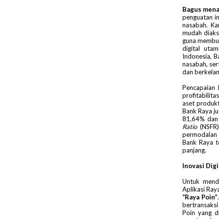
Bagus men
penguatan i
nasabah. Ka
mudah diaks
guna membuk
digital uta
Indonesia, 
nasabah, se
dan berkelan
Pencapaian 
profitabilit
aset produkt
Bank Raya jug
81,64% dan 
Ratio
(NSFR)
permodalan 
Bank Raya t
panjang.
Inovasi Dig
Untuk mendo
Aplikasi Ra
“Raya Poin”
bertransaksi
Poin yang d