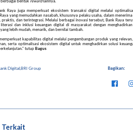
n berbagai bentuk
reward
lainnya.
Bank Raya juga memperkuat ekosistem transaksi digital melalui optimalisa
 Raya yang memudahkan nasabah, khususnya pelaku usaha, dalam menerim
, praktis, dan terintegrasi. Melalui berbagai inovasi tersebut, Bank Raya te
 literasi dan inklusi keuangan digital di masyarakat dengan menghadirka
 yang lebih mudah, menarik, dan bernilai tambah.
memperkuat kapabilitas digital melalui pengembangan produk yang relevan
anan, serta optimalisasi ekosistem digital untuk menghadirkan solusi keuang
berkelanjutan.” tutup
Bagus
ank Digital,BRI Group
Bagikan:
 Terkait