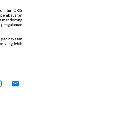
si fitur QRIS
a pembayaran
rus mendorong
n pengalaman
, peningkatan
an yang lebih