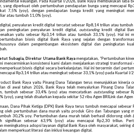
undamental keuangan. Pada Kuartal I/2026, Bank Raya membukukan laba be
ar, yang diperkuat oleh pertumbuhan pendapatan bunga yang mencapai Rp3
kat 7,5% (yoy), dengan pendapatan bunga kredit yang meningkat men
iar atau tumbuh 11,0% (yoy).
s digital, penyaluran kredit digital tercatat sebesar Rp8,14 triliun atau tumbu
gan peningkatan penyaluran kredit digital,
outstanding
kredit digital Ba
enaikan yaitu sebesar Rp3,14 triliun atau tumbuh 33,1% (yoy). Hal ini 
 pertumbuhan bisnis digital Bank Raya yang sejalan dengan transformas
khususnya dalam pengembangan ekosistem digital dan peningkatan kual
bah.
etut Subagia, Direktur Utama Bank Raya
mengatakan, “Pertumbuhan kiner
ni mencerminkan konsistensi kami dalam menjalankan strategi transformasi d
memperkuat bisnis digital secara berkelanjutan. Hal ini tercermin dari pertu
 mencapai Rp3,14 triliun atau meningkat sebesar 33,1% (yoy) pada Kuartal I/
oduct Bank Raya yaitu Pinang Dana Talangan terus menunjukkan kinerja c
lan di awal tahun 2026, Bank Raya telah menyalurkan Pinang Dana Tala
iun, tumbuh sebesar 33,4% (yoy) atau mencatatkan
outstanding
sebesar Rp
 (yoy), yang telah disalurkan kepada sekitar 52 ribu Agen BRILink dan Agen
anaan, Dana Pihak Ketiga (DPK) Bank Raya terus tumbuh mencapai sebesar R
ng oleh pertumbuhan dana murah yaitu produk Giro dan Tabungan yang 
u tumbuh 30,2% yoy. Pertumbuhan dana murah telah berhasil didorong oleh
 signifikan sebesar 63,9% (yoy) atau mencapai Rp2,30 triliun. Per
 meningkatnya adopsi layanan digital Bank Raya oleh masyarakat, seiring
lam memperkuat literasi dan inklusi keuangan digital.