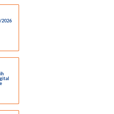
I/2026
ih
gital
e