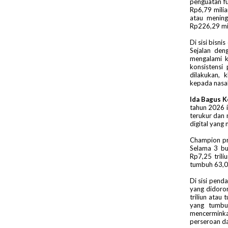
penguatan f
Rp6,79 mili
atau mening
Rp226,29 mil
Di sisi bisni
Sejalan den
mengalami k
konsistensi
dilakukan, 
kepada nasa
Ida Bagus K
tahun 2026 i
terukur dan 
digital yang
Champion pr
Selama 3 bu
Rp7,25 tril
tumbuh 63,0%
Di sisi pend
yang didoro
triliun ata
yang tumbuh
mencerminkan
perseroan da