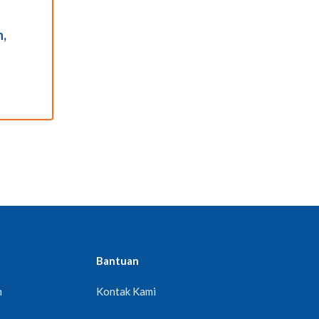
n,
Bantuan
n
Kontak Kami