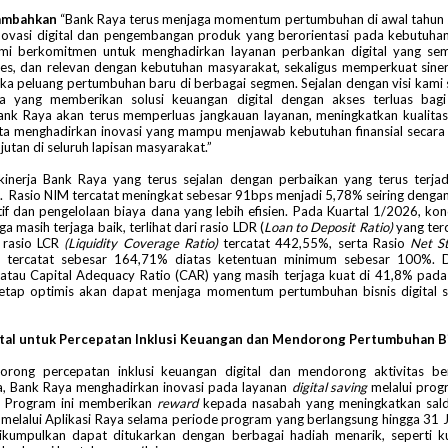
ambahkan
“Bank Raya terus menjaga momentum pertumbuhan di awal tahun 
novasi digital dan pengembangan produk yang berorientasi pada kebutuha
mi berkomitmen untuk menghadirkan layanan perbankan digital yang semak
es, dan relevan dengan kebutuhan masyarakat, sekaligus memperkuat siner
a peluang pertumbuhan baru di berbagai segmen. Sejalan dengan visi kami 
ma yang memberikan solusi keuangan digital dengan akses terluas bag
Bank Raya akan terus memperluas jangkauan layanan, meningkatkan kualita
rta menghadirkan inovasi yang mampu menjawab kebutuhan finansial secara 
jutan di seluruh lapisan masyarakat.”
kinerja Bank Raya yang terus sejalan dengan perbaikan yang terus terjad
as. Rasio NIM tercatat meningkat sebesar 91bps menjadi 5,78% seiring dengan
if dan pengelolaan biaya dana yang lebih efisien. Pada Kuartal 1/2026, kondi
a masih terjaga baik, terlihat dari rasio LDR (
Loan to Deposit Ratio)
yang ter
rasio LCR
(Liquidity Coverage Ratio)
tercatat 442,55%, serta Rasio
Net St
 tercatat sebesar 164,71% diatas ketentuan minimum sebesar 100%. 
atau Capital Adequacy Ratio (CAR) yang masih terjaga kuat di 41,8% pad
etap optimis akan dapat menjaga momentum pertumbuhan bisnis digital s
ital untuk Percepatan Inklusi Keuangan dan Mendorong Pertumbuhan B
rong percepatan inklusi keuangan digital dan mendorong aktivitas ber
ya, Bank Raya menghadirkan inovasi pada layanan
digital saving
melalui prog
. Program ini memberikan
reward
kepada nasabah yang meningkatkan saldo
 melalui Aplikasi Raya selama periode program yang berlangsung hingga 31 
ikumpulkan dapat ditukarkan dengan berbagai hadiah menarik, seperti k