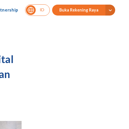
ID
tnership
Buka Rekening Raya
tal
an