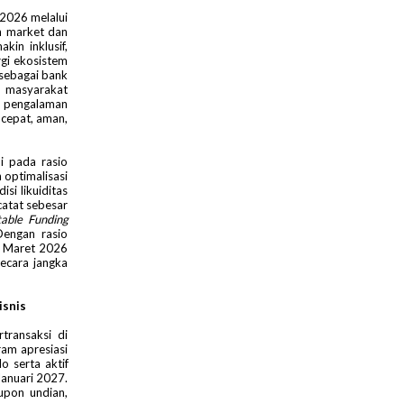
2026 melalui
n market dan
in inklusif,
gi ekosistem
sebagai bank
i masyarakat
s pengalaman
cepat, aman,
i pada rasio
 optimalisasi
si likuiditas
catat sebesar
able Funding
Dengan rasio
a Maret 2026
ecara jangka
isnis
transaksi di
ram apresiasi
 serta aktif
Januari 2027.
upon undian,