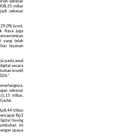
rsih sebesar
08,35 miliar
jadi sebesar
h 29,0% (yoy).
nk Raya juga
mencerminkan
i yang telah
itas layanan
ja pada awal
igital secara
mbuhan kredit
2026.”
emerlangnya.
ngan sebesar
1,15 triliun,
 Gadai.
p8,44 triliun
mencapai Rp3
Digital Saving
tumbuhan ini
 dengan upaya