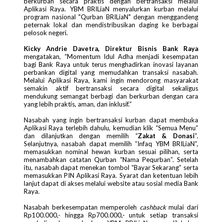
berkurban secara praktis dengan bertransaksi melalui
Aplikasi Raya. YBM BRILiaN menyalurkan kurban melalui
program nasional "Qurban BRILiaN" dengan menggandeng
peternak lokal dan mendistribusikan daging ke berbagai
pelosok negeri.
Kicky Andrie Davetra, Direktur Bisnis Bank Raya
mengatakan, “Momentum Idul Adha menjadi kesempatan
bagi Bank Raya untuk terus menghadirkan inovasi layanan
perbankan digital yang memudahkan transaksi nasabah.
Melalui Aplikasi Raya, kami ingin mendorong masyarakat
semakin aktif bertransaksi secara digital sekaligus
mendukung semangat berbagi dan berkurban dengan cara
yang lebih praktis, aman, dan inklusif.”
Nasabah yang ingin bertransaksi kurban dapat membuka
Aplikasi Raya terlebih dahulu, kemudian klik “Semua Menu”
dan dilanjutkan dengan memilih “
Zakat & Donasi
”.
Selanjutnya, nasabah dapat memilih “Infaq YBM BRILiaN”,
memasukkan nominal hewan kurban sesuai pilihan, serta
menambahkan catatan Qurban “Nama Pequrban”. Setelah
itu, nasabah dapat menekan tombol “Bayar Sekarang” serta
memasukkan PIN Aplikasi Raya. Syarat dan ketentuan lebih
lanjut dapat di akses melalui website atau sosial media Bank
Raya.
Nasabah berkesempatan memperoleh
cashback
mulai dari
Rp100.000,- hingga Rp700.000,- untuk setiap transaksi