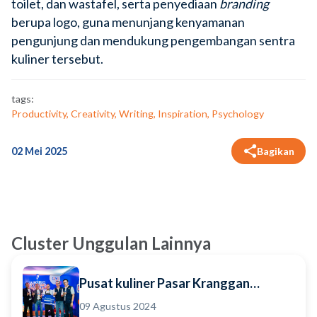
toilet, dan wastafel, serta penyediaan
branding
berupa logo, guna menunjang kenyamanan
pengunjung dan mendukung pengembangan sentra
kuliner tersebut.
tags:
Productivity, Creativity, Writing, Inspiration, Psychology
02 Mei 2025
Bagikan
Cluster Unggulan Lainnya
Pusat kuliner Pasar Kranggan
Yogyakarta
09 Agustus 2024