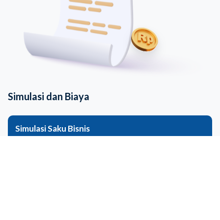
Simulasi dan Biaya
Simulasi Saku Bisnis
Kategori
Rincian
Nominal tabungan
Rp100.000.000
Suku bunga
0.50% p.a
Nominal suku bunga per
Rp32.877