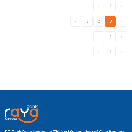
‹
1
›
‹
1
2
3
›
‹
1
›
‹
1
›
PT Bank Raya Indonesia Tbk berizin dan diawasi Otoritas Jasa