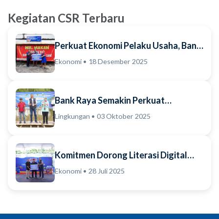
Kegiatan CSR Terbaru
Perkuat Ekonomi Pelaku Usaha, Bank
Raya Serahkan Dukungan Prasarana
Ekonomi • 18 Desember 2025
bagi Pedagan...
Bank Raya Semakin Perkuat
Komitmen Implementasi Ekosistem
Lingkungan • 03 Oktober 2025
Bisnis Berkelanjutan B...
Komitmen Dorong Literasi Digital
dan Kemajuan Bisnis Pelaku Usaha,
Ekonomi • 28 Juli 2025
Bank Raya Aja...