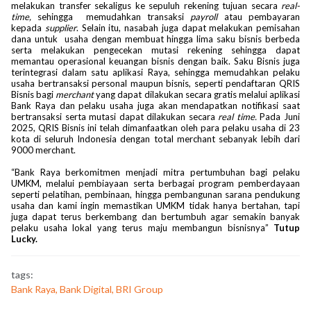
melakukan transfer sekaligus ke sepuluh rekening tujuan secara
real-
time,
sehingga memudahkan transaksi
payroll
atau pembayaran
kepada
supplier
. Selain itu, nasabah juga dapat melakukan pemisahan
dana untuk usaha dengan membuat hingga lima saku bisnis berbeda
serta melakukan pengecekan mutasi rekening sehingga dapat
memantau operasional keuangan bisnis dengan baik. Saku Bisnis juga
terintegrasi dalam satu aplikasi Raya, sehingga memudahkan pelaku
usaha bertransaksi personal maupun bisnis, seperti pendaftaran QRIS
Bisnis bagi
merchant
yang dapat dilakukan secara gratis melalui aplikasi
Bank Raya dan pelaku usaha juga akan mendapatkan notifikasi saat
bertransaksi serta mutasi dapat dilakukan secara
real time.
Pada Juni
2025, QRIS Bisnis ini telah dimanfaatkan oleh para pelaku usaha di 23
kota di seluruh Indonesia dengan total merchant sebanyak lebih dari
9000 merchant.
“Bank Raya berkomitmen menjadi mitra pertumbuhan bagi pelaku
UMKM, melalui pembiayaan serta berbagai program pemberdayaan
seperti pelatihan, pembinaan, hingga pembangunan sarana pendukung
usaha dan kami ingin memastikan UMKM tidak hanya bertahan, tapi
juga dapat terus berkembang dan bertumbuh agar semakin banyak
pelaku usaha lokal yang terus maju membangun bisnisnya”
Tutup
Lucky.
tags:
Bank Raya, Bank Digital, BRI Group