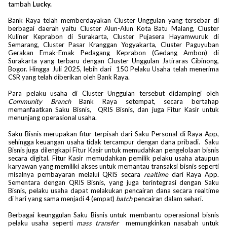
tambah
Lucky.
Bank Raya telah memberdayakan Cluster Unggulan yang tersebar di
berbagai daerah yaitu Cluster Alun-Alun Kota Batu Malang, Cluster
Kuliner Keprabon di Surakarta, Cluster Pujasera Hayamwuruk di
Semarang, Cluster Pasar Kranggan Yogyakarta, Cluster Paguyuban
Gerakan Emak-Emak Pedagang Keprabon (Gedang Ambon) di
Surakarta yang terbaru dengan Cluster Unggulan Jatiraras Cibinong,
Bogor. Hingga Juli 2025, lebih dari 150 Pelaku Usaha telah menerima
CSR yang telah diberikan oleh Bank Raya.
Para pelaku usaha di Cluster Unggulan tersebut didampingi oleh
Community Branch
Bank Raya setempat, secara bertahap
memanfaatkan Saku Bisnis, QRIS Bisnis, dan juga Fitur Kasir untuk
menunjang operasional usaha.
Saku Bisnis merupakan fitur terpisah dari Saku Personal di Raya App,
sehingga keuangan usaha tidak tercampur dengan dana pribadi. Saku
Bisnis juga dilengkapi Fitur Kasir untuk memudahkan pengelolaan bisnis
secara digital. Fitur Kasir memudahkan pemilik pelaku usaha ataupun
karyawan yang memiliki akses untuk memantau transaksi bisnis seperti
misalnya pembayaran melalui QRIS secara
realtime
dari Raya App.
Sementara dengan QRIS Bisnis, yang juga terintegrasi dengan Saku
Bisnis, pelaku usaha dapat melakukan pencairan dana secara realtime
di hari yang sama menjadi 4 (empat)
batch
pencairan dalam sehari.
Berbagai keunggulan Saku Bisnis untuk membantu operasional bisnis
pelaku usaha seperti
mass transfer
memungkinkan nasabah untuk