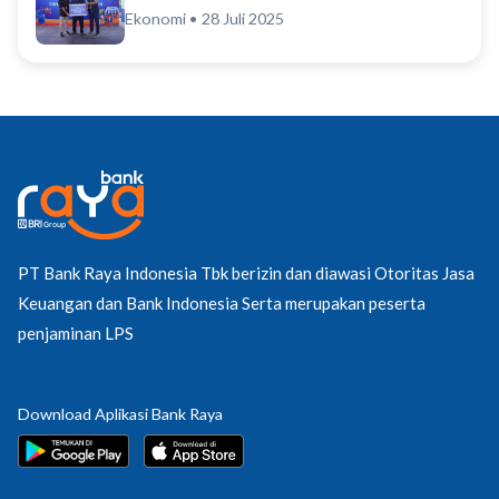
dan Kemajuan Bisnis Pelaku Usaha,
Ekonomi • 28 Juli 2025
Bank Raya Aja...
PT Bank Raya Indonesia Tbk berizin dan diawasi Otoritas Jasa
Keuangan dan Bank Indonesia Serta merupakan peserta
penjaminan LPS
Download Aplikasi Bank Raya