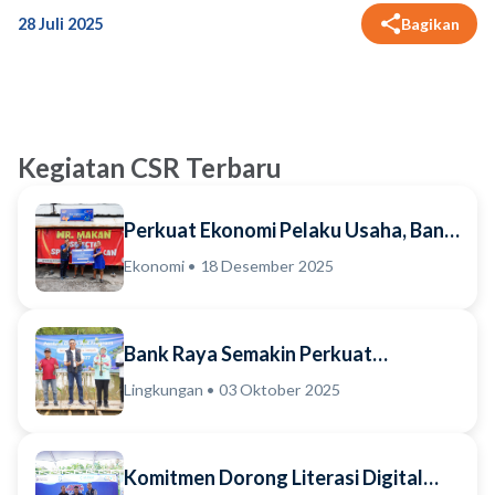
28 Juli 2025
Bagikan
Kegiatan CSR Terbaru
Perkuat Ekonomi Pelaku Usaha, Bank
Raya Serahkan Dukungan Prasarana
Ekonomi • 18 Desember 2025
bagi Pedagan...
Bank Raya Semakin Perkuat
Komitmen Implementasi Ekosistem
Lingkungan • 03 Oktober 2025
Bisnis Berkelanjutan B...
Komitmen Dorong Literasi Digital