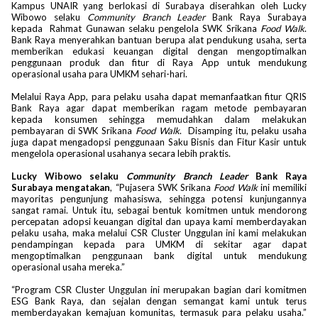
Kampus UNAIR yang berlokasi di Surabaya diserahkan oleh Lucky
Wibowo selaku
Community Branch Leader
Bank Raya Surabaya
kepada Rahmat Gunawan selaku pengelola SWK Srikana
Food Walk
.
Bank Raya menyerahkan bantuan berupa alat pendukung usaha, serta
memberikan edukasi keuangan digital dengan mengoptimalkan
penggunaan produk dan fitur di Raya App untuk mendukung
operasional usaha para UMKM sehari-hari.
Melalui Raya App, para pelaku usaha dapat memanfaatkan fitur QRIS
Bank Raya agar dapat memberikan ragam metode pembayaran
kepada konsumen sehingga memudahkan dalam melakukan
pembayaran di SWK Srikana
Food Walk
. Disamping itu, pelaku usaha
juga dapat mengadopsi penggunaan Saku Bisnis dan Fitur Kasir untuk
mengelola operasional usahanya secara lebih praktis.
Lucky Wibowo selaku
Community Branch Leader
Bank Raya
Surabaya mengatakan
, “Pujasera SWK Srikana
Food Walk
ini memiliki
mayoritas pengunjung mahasiswa, sehingga potensi kunjungannya
sangat ramai. Untuk itu, sebagai bentuk komitmen untuk mendorong
percepatan adopsi keuangan digital dan upaya kami memberdayakan
pelaku usaha, maka melalui CSR Cluster Unggulan ini kami melakukan
pendampingan kepada para UMKM di sekitar agar dapat
mengoptimalkan penggunaan bank digital untuk mendukung
operasional usaha mereka.”
“Program CSR Cluster Unggulan ini merupakan bagian dari komitmen
ESG Bank Raya, dan sejalan dengan semangat kami untuk terus
memberdayakan kemajuan komunitas, termasuk para pelaku usaha.”