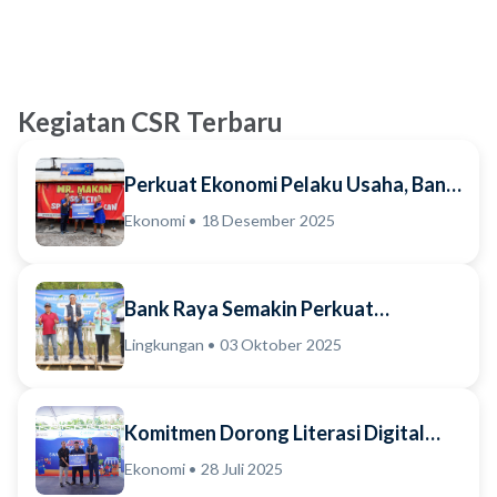
Kegiatan CSR Terbaru
Perkuat Ekonomi Pelaku Usaha, Bank
Raya Serahkan Dukungan Prasarana
Ekonomi • 18 Desember 2025
bagi Pedagan...
Bank Raya Semakin Perkuat
Komitmen Implementasi Ekosistem
Lingkungan • 03 Oktober 2025
Bisnis Berkelanjutan B...
Komitmen Dorong Literasi Digital
dan Kemajuan Bisnis Pelaku Usaha,
Ekonomi • 28 Juli 2025
Bank Raya Aja...