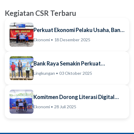
Kegiatan CSR Terbaru
Perkuat Ekonomi Pelaku Usaha, Bank
Raya Serahkan Dukungan Prasarana
Ekonomi • 18 Desember 2025
bagi Pedagan...
Bank Raya Semakin Perkuat
Komitmen Implementasi Ekosistem
Lingkungan • 03 Oktober 2025
Bisnis Berkelanjutan B...
Komitmen Dorong Literasi Digital
dan Kemajuan Bisnis Pelaku Usaha,
Ekonomi • 28 Juli 2025
Bank Raya Aja...