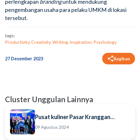
perlengkapan
branding
untuk mendukung
pengembangan usaha para pelaku UMKM di lokasi
tersebut.
tags:
Productivity, Creativity, Writing, Inspiration, Psychology
27 Desember 2023
Bagikan
Cluster Unggulan Lainnya
Pusat kuliner Pasar Kranggan
Yogyakarta
09 Agustus 2024