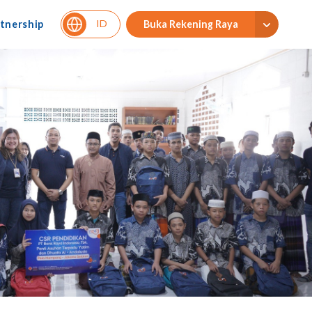
ID
tnership
Buka Rekening Raya