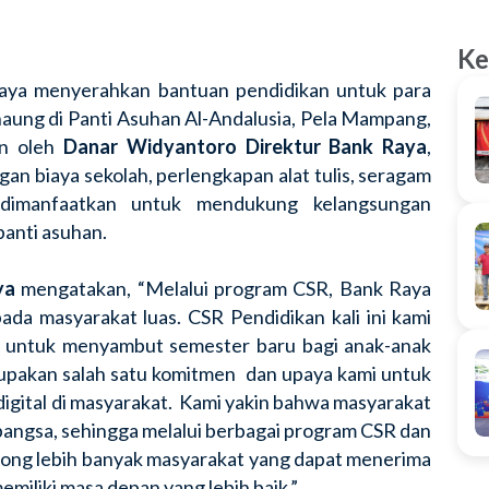
Ke
aya menyerahkan bantuan pendidikan untuk para
naung di
Panti Asuhan Al-Andalusia, Pela Mampang,
an oleh
Danar Widyantoro Direktur Bank Raya
,
an biaya sekolah, perlengkapan alat tulis, seragam
dimanfaatkan untuk mendukung kelangsungan
panti asuhan.
ya
mengatakan, “Melalui program CSR, Bank Raya
da masyarakat luas. CSR Pendidikan kali ini kami
h untuk menyambut semester baru bagi anak-anak
rupakan salah satu komitmen dan upaya kami untuk
digital di masyarakat. Kami yakin bahwa masyarakat
angsa, sehingga melalui berbagai program CSR dan
orong lebih banyak masyarakat yang dapat menerima
miliki masa depan yang lebih baik.”