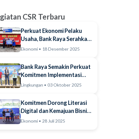
giatan CSR Terbaru
Perkuat Ekonomi Pelaku
Usaha, Bank Raya Serahkan
Dukungan Prasarana bagi
Ekonomi • 18 Desember 2025
Pedagan...
Bank Raya Semakin Perkuat
Komitmen Implementasi
Ekosistem Bisnis
Lingkungan • 03 Oktober 2025
Berkelanjutan B...
Komitmen Dorong Literasi
Digital dan Kemajuan Bisnis
Pelaku Usaha, Bank Raya
Ekonomi • 28 Juli 2025
Aja...