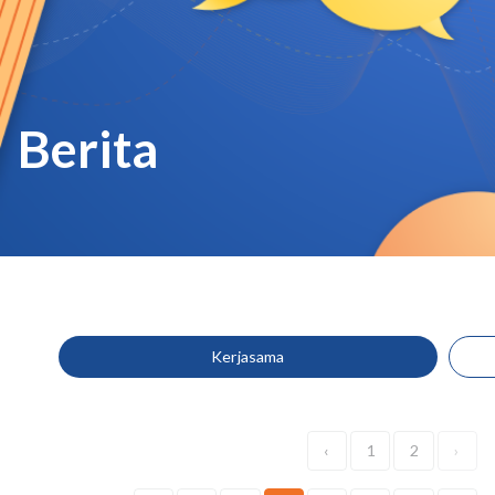
Berita
Kerjasama
‹
1
2
›