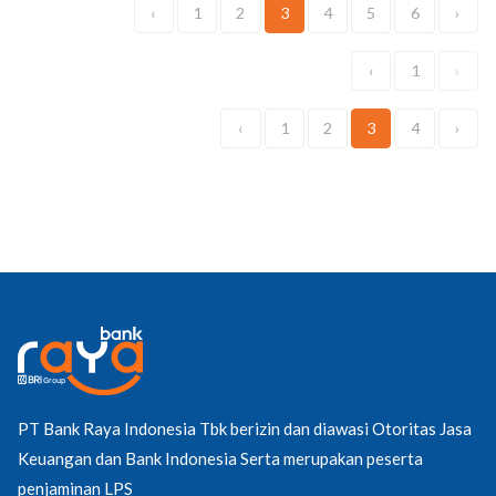
‹
1
2
3
4
5
6
›
‹
1
›
‹
1
2
3
4
›
PT Bank Raya Indonesia Tbk berizin dan diawasi Otoritas Jasa
Keuangan dan Bank Indonesia Serta merupakan peserta
penjaminan LPS