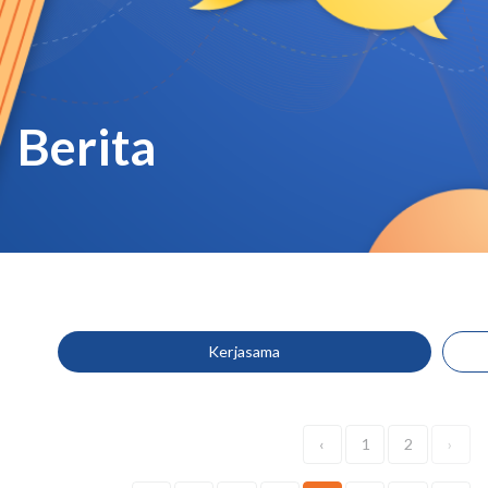
Berita
Kerjasama
‹
1
2
›