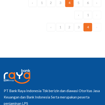
‹
1
2
3
4
5
6
›
‹
1
›
‹
1
2
3
4
›
PT Bank Raya Indonesia Tbk berizin dan diawasi Otoritas Jasa
Keuangan dan Bank Indonesia Serta merupakan peserta
penjaminan LPS