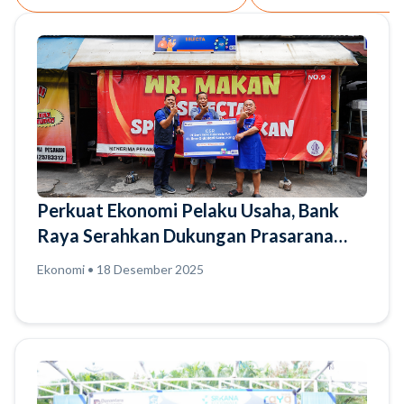
Perkuat Ekonomi Pelaku Usaha, Bank
Raya Serahkan Dukungan Prasarana
bagi Pedagang Kaki Lima di Cluster
Ekonomi • 18 Desember 2025
Unggulan Sidodadi Semarang