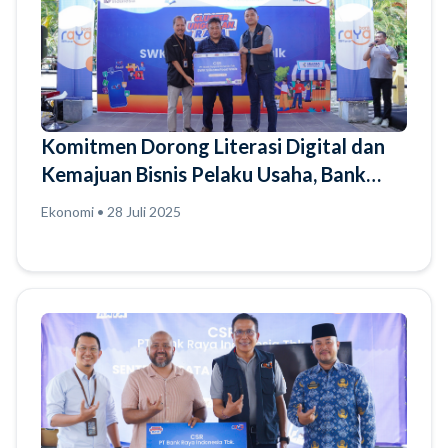
Komitmen Dorong Literasi Digital dan
Kemajuan Bisnis Pelaku Usaha, Bank
Raya Ajak Pelaku Usaha di Cluster
Ekonomi • 28 Juli 2025
Unggulan Srikana Surabaya Optimalkan
Raya App