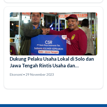
Dukung Pelaku Usaha Lokal di Solo dan
Jawa Tengah Rintis Usaha dan
Kembangkan Bisnis Lebih Baik, Bank
Ekonomi • 29 November 2023
Raya Hadirkan Fitur Saku Bisnis