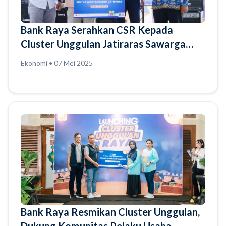
Bank Raya Serahkan CSR Kepada
Cluster Unggulan Jatiraras Sawarga
Cibinong, Dukung Komunitas Pelaku
Ekonomi • 07 Mei 2025
Usaha Go Digital dengan Raya App
Bank Raya Resmikan Cluster Unggulan,