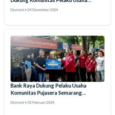
Dukung Komunitas Pelaku Usaha
Perempuan Gedang Ambon Solo Makin
Ekonomi • 24 Desember 2024
Cerdas Kelola Usaha dengan Raya Apps
Bank Raya Dukung Pelaku Usaha
Komunitas Pujasera Semarang
Tingkatkan Penjualan Usaha
Ekonomi • 05 Februari 2024