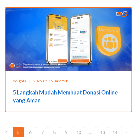
Insights
|
2025-05-15 04:27:38
5 Langkah Mudah Membuat Donasi Online
yang Aman
4
5
6
7
8
9
10
...
13
14
›